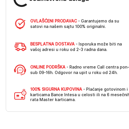
OVLAŠĆENI PRODAVAC
- Garantujemo da su
satovi na našem sajtu 100% originalni.
BESPLATNA DOSTAVA
- Isporuka može biti na
vašoj adresi u roku od 2-3 radna dana.
ONLINE PODRŠKA
- Radno vreme Call centra pon
sub 09-16h. Odgovor na upit u roku od 24h.
100% SIGURNA KUPOVINA
- Plaćanje gotovinom i
karticama Bance Intesa u celosti ili na 6 mesečni
rata Master karticama.