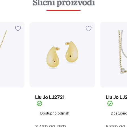
Slični proizvodi
Liu Jo LJ2721
Liu Jo LJ
Dostupno odmah
Dostupn
3.480,00
RSD
5.880,00