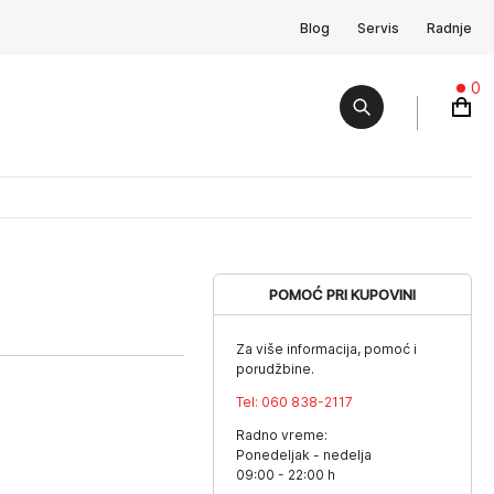
Blog
Servis
Radnje
0
POMOĆ PRI KUPOVINI
Za više informacija, pomoć i
porudžbine.
Tel:
060 838-2117
Radno vreme:
Ponedeljak - nedelja
09:00 - 22:00 h