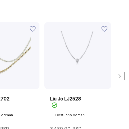
2702
Liu Jo LJ2528
Liu
o odmah
Dostupno odmah
D
RSD
3.480,00
RSD
4.