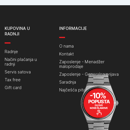
KUPOVINA U
INFORMACIJE
RADNJI
O nama
Radnje
Kontakt
Načini plaćanja u
Zaposlenje - Menadžer
radnji
maloprodaje
Servis satova
Zaposlenje - Generalna prijava
Tax free
Saradnja
Gift card
Najčešća pitanja