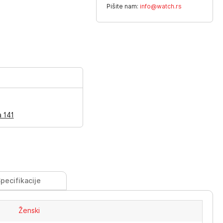
Pišite nam:
info@watch.rs
a 141
pecifikacije
Ženski