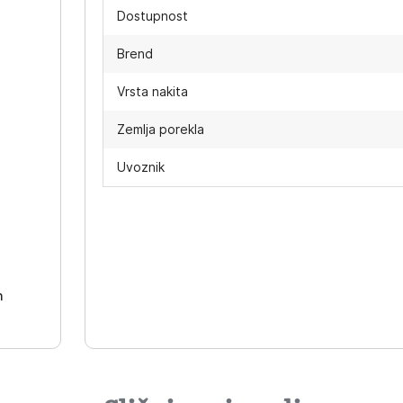
Dostupnost
Brend
Vrsta nakita
Zemlja porekla
Uvoznik
-
h