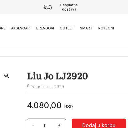
Besplatna
dostava
ARE
AKSESOARI
BRENDOVI
OUTLET
SMART
POKLONI
Liu Jo LJ2920
Šifra artikla: LJ2920
4.080,00
RSD
Liu
Dodaj u korpu
Jo