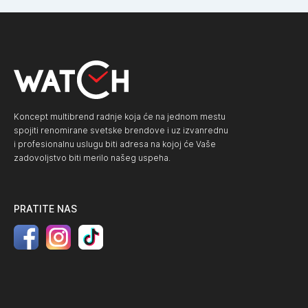
Koncept multibrend radnje koja će na jednom mestu
spojiti renomirane svetske brendove i uz izvanrednu
i profesionalnu uslugu biti adresa na kojoj će Vaše
zadovoljstvo biti merilo našeg uspeha.
PRATITE NAS