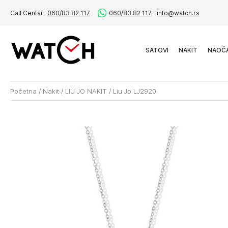
Call Centar:
060/83 82 117
060/83 82 117
info@watch.rs
SATOVI
NAKIT
NAOČ
Početna
/
Nakit
/
LIU JO NAKIT
/
Liu Jo LJ2920