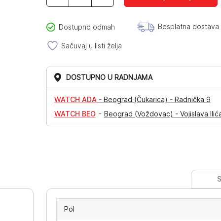
LJ2920
količina
Besplatna dostava
Dostupno odmah
Sačuvaj u listi želja
DOSTUPNO U RADNJAMA
WATCH ADA
-
Beograd (Čukarica) - Radnička 9
-
WATCH BEO
Beograd (Voždovac) - Vojislava Ilić
S
Pol