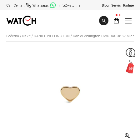
Call Centar:
Whatsapp:
info@watch.rs
Blog
Servis
Radnje
0
Početna
/
Nakit
/
DANIEL WELLINGTON
/
Daniel Wellington DW00400867 Micro Hea