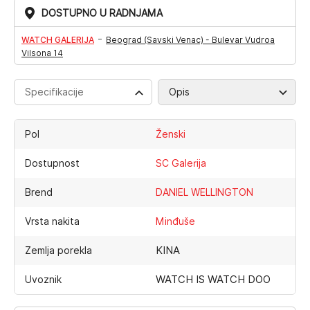
DOSTUPNO U RADNJAMA
-
WATCH GALERIJA
Beograd (Savski Venac) - Bulevar Vudroa
Vilsona 14
Specifikacije
Opis
Pol
Ženski
Dostupnost
SC Galerija
Brend
DANIEL WELLINGTON
Vrsta nakita
Minđuše
KINA
Zemlja porekla
WATCH IS WATCH DOO
Uvoznik