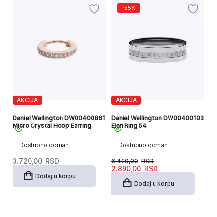
-55%
AKCIJA
AKCIJA
11
Da
Daniel Wellington DW00400861
Daniel Wellington DW00400103
D
Micro Crystal Hoop Earring
Elan Ring 54
Dostupno odmah
Dostupno odmah
11
3.720,00
RSD
6.490,00
RSD
Originalna
Trenutna
2.890,00
RSD
cena
cena
Dodaj u korpu
je
je:
Dodaj u korpu
bila:
2.890,00RSD.
6.490,00RSD.