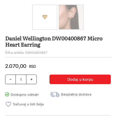
Daniel Wellington DW00400867 Micro
Heart Earring
Šifra artikla: DW00400867
2.070,00
RSD
Daniel
Dodaj u korpu
Wellington
DW00400867
Micro
Besplatna dostava
Dostupno odmah
Heart
Earring
Sačuvaj u listi želja
količina