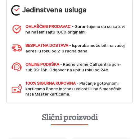
Jedinstvena usluga
OVLAŠĆENI PRODAVAC
- Garantujemo da su satovi
na našem sajtu 100% originalni.
BESPLATNA DOSTAVA
- Isporuka može biti na vašoj
adresi u roku od 2-3 radna dana.
ONLINE PODRŠKA
- Radno vreme Call centra pon-
sub 09-16h. Odgovor na upit u roku od 24h.
100% SIGURNA KUPOVINA
- Plaćanje gotovinom i
karticama Bance Intesa u celosti ili na 6 mesečnih
rata Master karticama.
Slični proizvodi