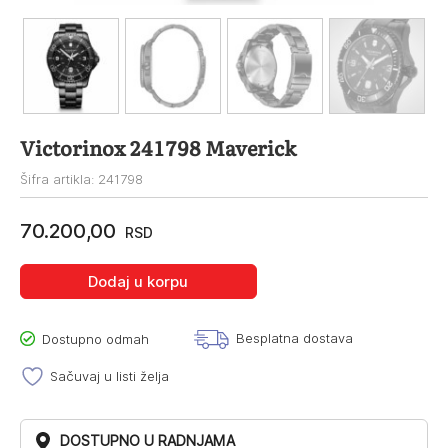
Victorinox 241798 Maverick
Šifra artikla: 241798
70.200,00
RSD
Dodaj u korpu
Besplatna dostava
Dostupno odmah
Sačuvaj u listi želja
DOSTUPNO U RADNJAMA