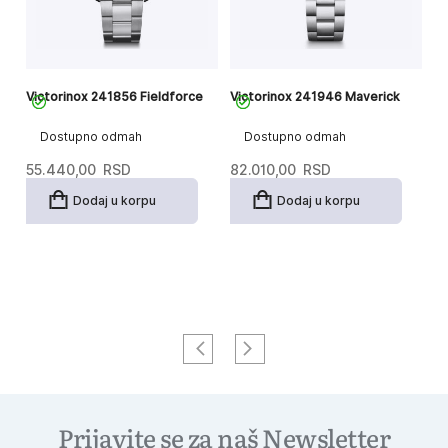
my
Victorinox 241856 Fieldforce
Victorinox 241946 Maverick
Vi
Dostupno odmah
Dostupno odmah
55.440,00
RSD
82.010,00
RSD
8
Dodaj u korpu
Dodaj u korpu
Prijavite se za naš Newsletter