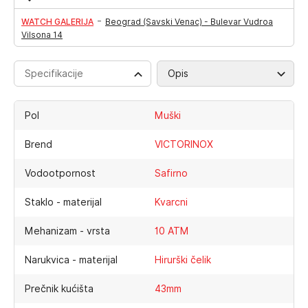
-
WATCH GALERIJA
Beograd (Savski Venac) - Bulevar Vudroa
Vilsona 14
Specifikacije
Opis
Pol
Muški
Brend
VICTORINOX
Vodootpornost
Safirno
Staklo - materijal
Kvarcni
Mehanizam - vrsta
10 ATM
Narukvica - materijal
Hirurški čelik
Prečnik kućišta
43mm