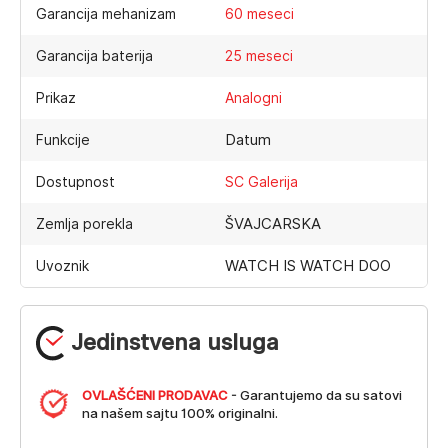
Garancija mehanizam
60 meseci
Garancija baterija
25 meseci
Prikaz
Analogni
Datum
Funkcije
Dostupnost
SC Galerija
ŠVAJCARSKA
Zemlja porekla
WATCH IS WATCH DOO
Uvoznik
Jedinstvena usluga
OVLAŠĆENI PRODAVAC
- Garantujemo da su satovi
na našem sajtu 100% originalni.