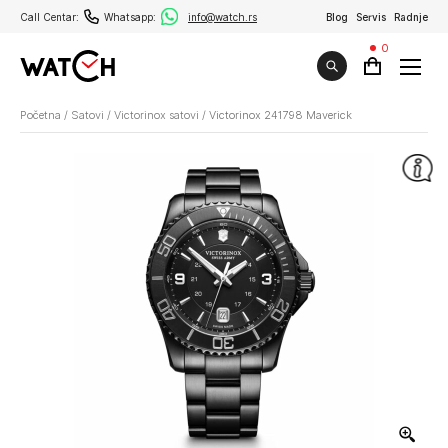
Call Centar:
Whatsapp:
info@watch.rs
Blog
Servis
Radnje
0
Početna
/
Satovi
/
Victorinox satovi
/
Victorinox 241798 Maverick