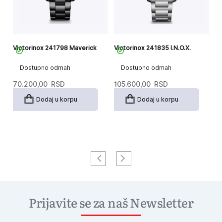
Victorinox 241798 Maverick
Victorinox 241835 I.N.O.X.
Vi
Dostupno odmah
Dostupno odmah
70.200,00
RSD
105.600,00
RSD
7
Dodaj u korpu
Dodaj u korpu
Prijavite se za naš Newsletter