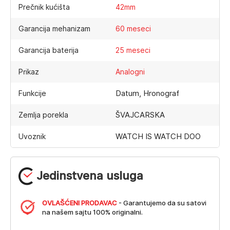
Prečnik kućišta
42mm
Garancija mehanizam
60 meseci
Garancija baterija
25 meseci
Prikaz
Analogni
Datum, Hronograf
Funkcije
ŠVAJCARSKA
Zemlja porekla
WATCH IS WATCH DOO
Uvoznik
Jedinstvena usluga
OVLAŠĆENI PRODAVAC
- Garantujemo da su satovi
na našem sajtu 100% originalni.