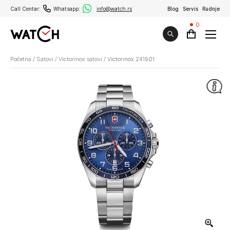
Call Centar:
Whatsapp:
info@watch.rs
Blog
Servis
Radnje
0
Početna
/
Satovi
/
Victorinox satovi
/
Victorinox 241901