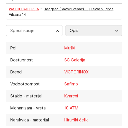
-
WATCH GALERIJA
Beograd (Savski Venac) - Bulevar Vudroa
Vilsona 14
Specifikacije
Opis
Pol
Muški
Dostupnost
SC Galerija
Brend
VICTORINOX
Vodootpornost
Safirno
Staklo - materijal
Kvarcni
Mehanizam - vrsta
10 ATM
Narukvica - materijal
Hirurški čelik