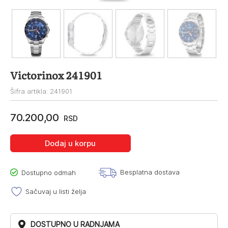
Victorinox 241901
Šifra artikla: 241901
70.200,00
RSD
Dodaj u korpu
Besplatna dostava
Dostupno odmah
Sačuvaj u listi želja
DOSTUPNO U RADNJAMA