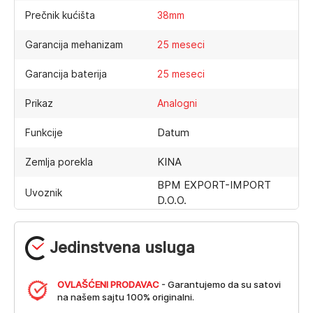
Prečnik kućišta
38mm
Garancija mehanizam
25 meseci
Garancija baterija
25 meseci
Prikaz
Analogni
Datum
Funkcije
KINA
Zemlja porekla
BPM EXPORT-IMPORT
Uvoznik
D.O.O.
Jedinstvena usluga
OVLAŠĆENI PRODAVAC
- Garantujemo da su satovi
na našem sajtu 100% originalni.