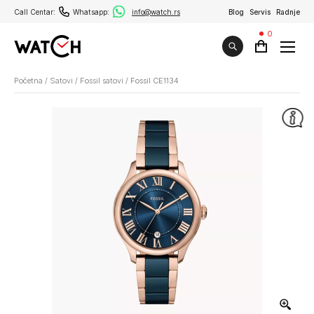
Call Centar:
Whatsapp:
info@watch.rs
Blog
Servis
Radnje
0
Početna
/
Satovi
/
Fossil satovi
/
Fossil CE1134