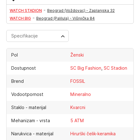
-
WATCH STADION
Beograd (Voždovac) - Zaplanjska 32
-
WATCH BIG
Beograd (Palilula) - Višnjička 84
Specifikacije
Pol
Ženski
,
Dostupnost
SC Big Fashion
SC Stadion
Brend
FOSSIL
Vodootpornost
Mineralno
Staklo - materijal
Kvarcni
Mehanizam - vrsta
5 ATM
Narukvica - materijal
Hirurški čelik-keramika