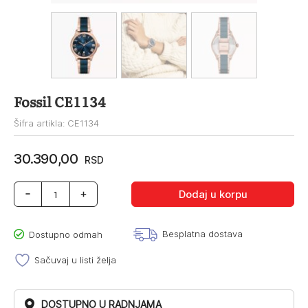
Fossil CE1134
Šifra artikla: CE1134
30.390,00
RSD
Fossil
Dodaj u korpu
CE1134
količina
Besplatna dostava
Dostupno odmah
Sačuvaj u listi želja
DOSTUPNO U RADNJAMA