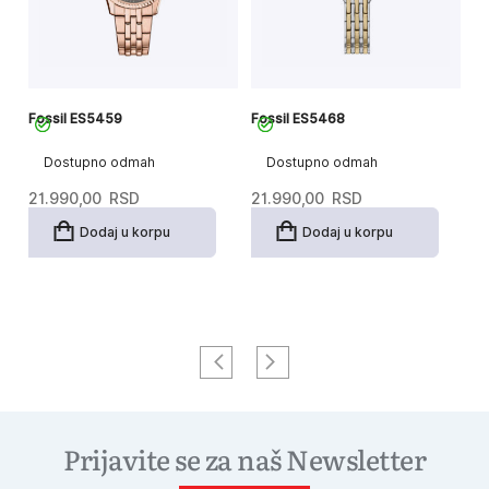
Fossil ES5459
Fossil ES5468
Fo
Dostupno odmah
Dostupno odmah
21.990,00
RSD
21.990,00
RSD
2
Dodaj u korpu
Dodaj u korpu
Prijavite se za naš Newsletter