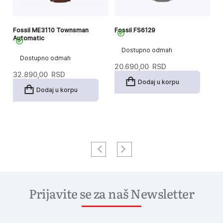
Fossil ME3110 Townsman
Fossil FS6129
Fo
Automatic
Dostupno odmah
Dostupno odmah
20.690,00
RSD
2
32.890,00
RSD
Dodaj u korpu
Dodaj u korpu
Prijavite se za naš Newsletter