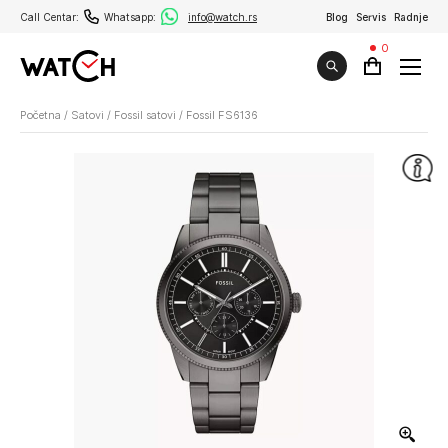
Call Centar:
Whatsapp:
info@watch.rs
Blog
Servis
Radnje
0
Početna
/
Satovi
/
Fossil satovi
/
Fossil FS6136