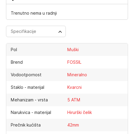
Trenutno nema u radnji
Specifikacije
Pol
Muški
Brend
FOSSIL
Vodootpornost
Mineralno
Staklo - materijal
Kvarcni
Mehanizam - vrsta
5 ATM
Narukvica - materijal
Hirurški čelik
Prečnik kućišta
42mm