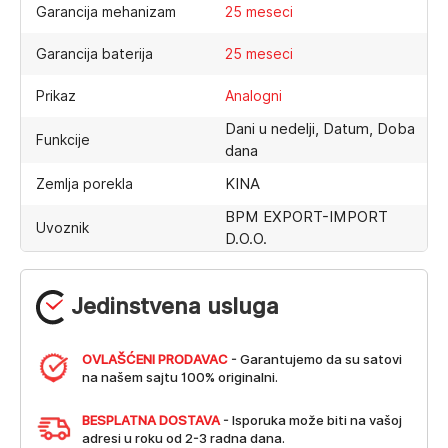
Garancija mehanizam
25 meseci
Garancija baterija
25 meseci
Prikaz
Analogni
Dani u nedelji, Datum, Doba
Funkcije
dana
KINA
Zemlja porekla
BPM EXPORT-IMPORT
Uvoznik
D.O.O.
Jedinstvena usluga
OVLAŠĆENI PRODAVAC
- Garantujemo da su satovi
na našem sajtu 100% originalni.
BESPLATNA DOSTAVA
- Isporuka može biti na vašoj
adresi u roku od 2-3 radna dana.