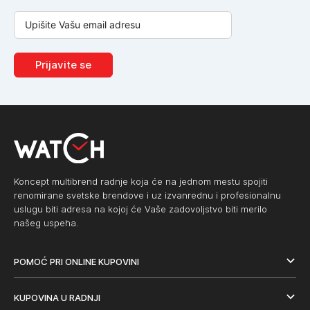
Prijavite se
Koncept multibrend radnje koja će na jednom mestu spojiti
renomirane svetske brendove i uz izvanrednu i profesionalnu
uslugu biti adresa na kojoj će Vaše zadovoljstvo biti merilo
našeg uspeha.
POMOĆ PRI ONLINE KUPOVINI
KUPOVINA U RADNJI