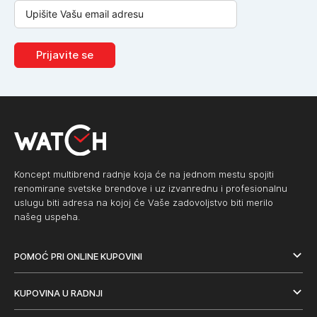
Prijavite se
Koncept multibrend radnje koja će na jednom mestu spojiti
renomirane svetske brendove i uz izvanrednu i profesionalnu
uslugu biti adresa na kojoj će Vaše zadovoljstvo biti merilo
našeg uspeha.
POMOĆ PRI ONLINE KUPOVINI
KUPOVINA U RADNJI