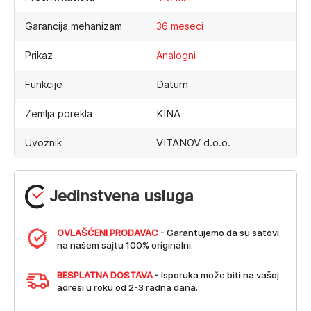
Garancija mehanizam
36 meseci
Prikaz
Analogni
Datum
Funkcije
KINA
Zemlja porekla
VITANOV d.o.o.
Uvoznik
Jedinstvena usluga
OVLAŠĆENI PRODAVAC
- Garantujemo da su satovi
na našem sajtu 100% originalni.
BESPLATNA DOSTAVA
- Isporuka može biti na vašoj
adresi u roku od 2-3 radna dana.