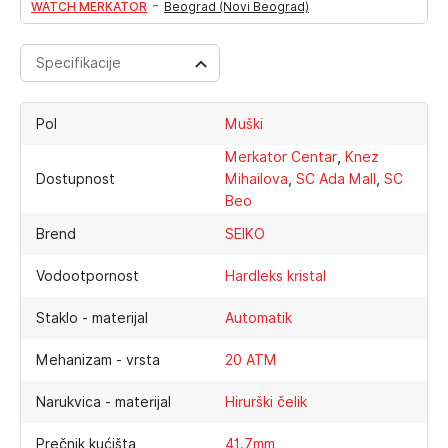
-
WATCH MERKATOR
Beograd (Novi Beograd)
Specifikacije
Pol
Muški
,
Merkator Centar
Knez
,
,
Dostupnost
Mihailova
SC Ada Mall
SC
Beo
Brend
SEIKO
Vodootpornost
Hardleks kristal
Staklo - materijal
Automatik
Mehanizam - vrsta
20 ATM
Narukvica - materijal
Hirurški čelik
Prečnik kućišta
41.7mm