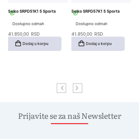
Seiko SRPD51K1 5 Sports
Seiko SRPD57K1 5 Sports
Se
Dostupno odmah
Dostupno odmah
41.850,00
RSD
41.850,00
RSD
2
Dodaj u korpu
Dodaj u korpu
Prijavite se za naš Newsletter