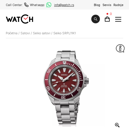
Call Centar:
Whatsapp:
info@watch.rs
Blog
Servis
Radnje
0
Početna
/
Satovi
/
Seiko satovi
/
Seiko SRPL11K1