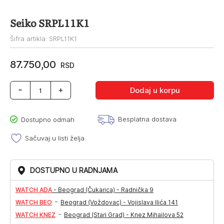
Seiko SRPL11K1
Šifra artikla: SRPL11K1
87.750,00
RSD
Seiko
Dodaj u korpu
SRPL11K1
količina
Besplatna dostava
Dostupno odmah
Sačuvaj u listi želja
DOSTUPNO U RADNJAMA
WATCH ADA
-
Beograd (Čukarica) - Radnička 9
-
WATCH BEO
Beograd (Voždovac) - Vojislava Ilića 141
-
WATCH KNEZ
Beograd (Stari Grad) - Knez Mihailova 52