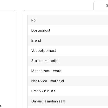
S
Pol
Dostupnost
Brend
Vodootpornost
Staklo - materijal
Mehanizam - vrsta
Narukvica - materijal
-
Prečnik kućišta
Garancija mehanizam
h