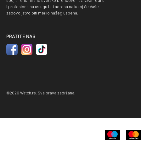
spojiti renomirane svetske brendove i uz izvanrednu
i profesionalnu uslugu biti adresa na kojoj će Vaše
zadovoljstvo biti merilo našeg uspeha.
PRATITE NAS
©2026 Watch.rs. Sva prava zadržana.