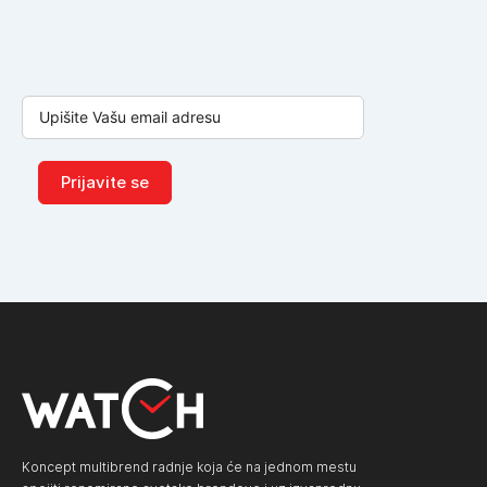
Prijavite se
Koncept multibrend radnje koja će na jednom mestu