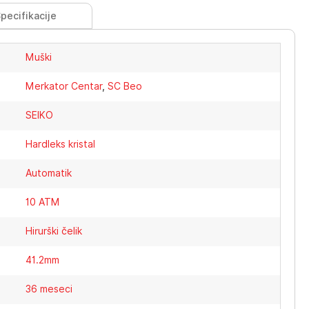
pecifikacije
Muški
Merkator Centar
,
SC Beo
SEIKO
Hardleks kristal
Automatik
10 ATM
Hirurški čelik
41.2mm
36 meseci