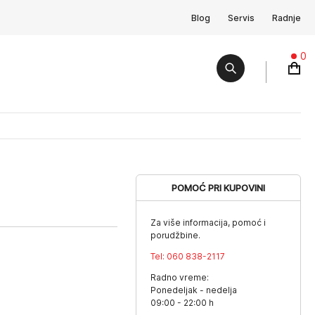
Blog
Servis
Radnje
0
POMOĆ PRI KUPOVINI
Za više informacija, pomoć i
porudžbine.
Tel:
060 838-2117
Radno vreme:
Ponedeljak - nedelja
09:00 - 22:00 h