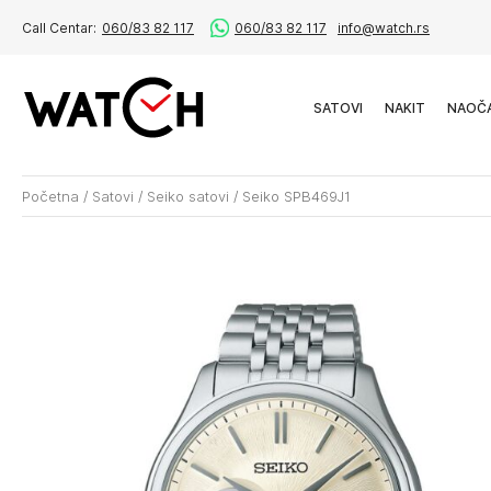
Call Centar:
060/83 82 117
060/83 82 117
info@watch.rs
SATOVI
NAKIT
NAOČ
Početna
/
Satovi
/
Seiko satovi
/
Seiko SPB469J1