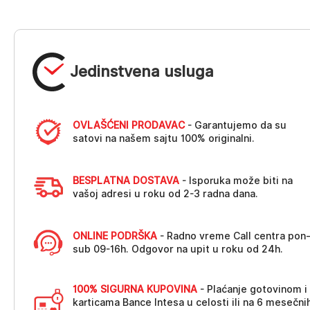
Jedinstvena usluga
OVLAŠĆENI PRODAVAC
- Garantujemo da su
satovi na našem sajtu 100% originalni.
BESPLATNA DOSTAVA
- Isporuka može biti na
vašoj adresi u roku od 2-3 radna dana.
ONLINE PODRŠKA
- Radno vreme Call centra pon
sub 09-16h. Odgovor na upit u roku od 24h.
100% SIGURNA KUPOVINA
- Plaćanje gotovinom i
karticama Bance Intesa u celosti ili na 6 mesečni