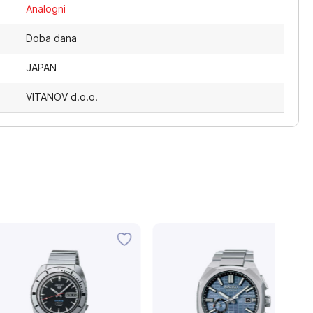
Analogni
Doba dana
JAPAN
VITANOV d.o.o.