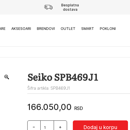
Besplatna
dostava
ARE
AKSESOARI
BRENDOVI
OUTLET
SMART
POKLONI
Seiko SPB469J1
Šifra artikla: SPB469J1
166.050,00
RSD
Seiko
Dodaj u korpu
SPB469J1