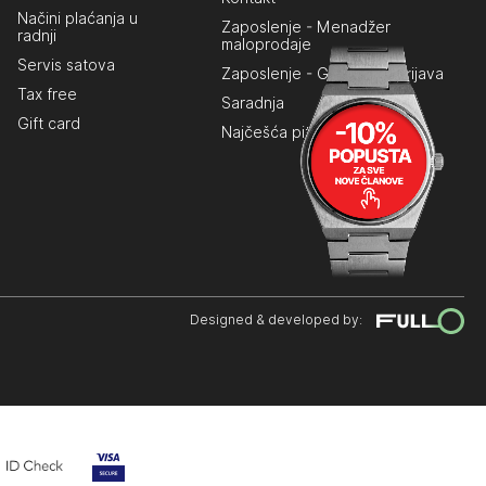
Načini plaćanja u
Zaposlenje - Menadžer
radnji
maloprodaje
Servis satova
Zaposlenje - Generalna prijava
Tax free
Saradnja
Gift card
Najčešća pitanja
Designed & developed by: