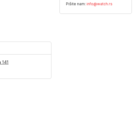
Pišite nam:
info@watch.rs
a 141