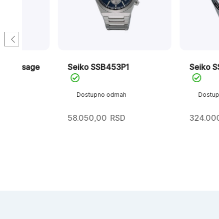
ge
Seiko SSB453P1
Seiko SSH117J1 
Dostupno odmah
Dostupno odmah
58.050,00
RSD
324.000,00
RS