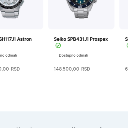
Astron
Seiko SPB431J1 Prospex
Seiko SR
Dostupno odmah
Dostupn
D
148.500,00
RSD
62.100,0