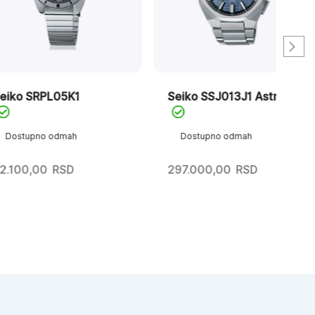
PL05K1
Seiko SSJ013J1 Astron
Se
Au
o odmah
Dostupno odmah
D
0
RSD
297.000,00
RSD
96