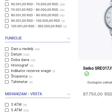
60.001,00 RSD - 70.000,00 RSD
(28)
70.001,00 RSD - 80.000,00 RSD
(10)
80.001,00 RSD - 90.000,00 RSD
(15)
90.001,00 RSD - 100.000,00 RSD
(3)
100.001,00 RSD - 350.000,00 RSD
(3)
FUNKCIJE
Dani u nedelji
(54)
Datum
(135)
Doba dana
(10)
Hronograf
(11)
Seiko SRE017J
Indikator rezerve snage
(1)
Štoperica
(5)
Tahimetar
(4)
Dostupno odma
87.750,00
RS
MEHANIZAM - VRSTA
3 ATM
(11)
5 ATM
(63)