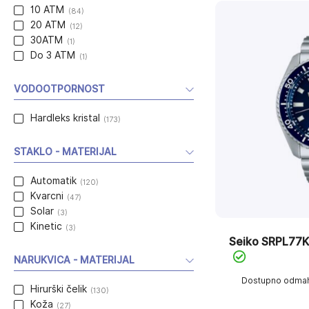
10 ATM
(84)
20 ATM
(12)
30ATM
(1)
Do 3 ATM
(1)
VODOOTPORNOST
Hardleks kristal
(173)
STAKLO - MATERIJAL
Automatik
(120)
Kvarcni
(47)
Solar
(3)
Kinetic
(3)
Seiko SRPL77K
NARUKVICA - MATERIJAL
Dostupno odma
Hirurški čelik
(130)
Koža
(27)