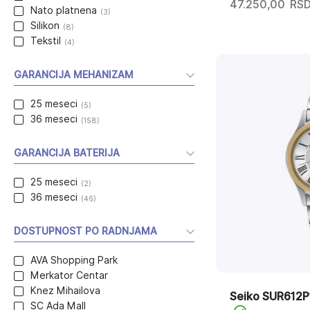
47.250,00
RS
Nato platnena
(3)
Silikon
(8)
Tekstil
(4)
GARANCIJA MEHANIZAM
25 meseci
(5)
36 meseci
(158)
GARANCIJA BATERIJA
25 meseci
(2)
36 meseci
(46)
DOSTUPNOST PO RADNJAMA
AVA Shopping Park
Merkator Centar
Knez Mihailova
Seiko SUR612P
SC Ada Mall