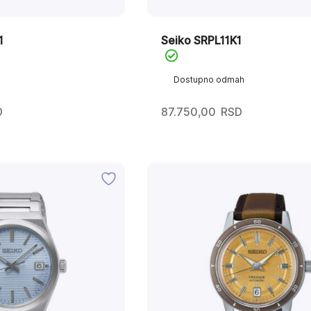
1
Seiko SRPL11K1
Dostupno odmah
D
87.750,00
RSD