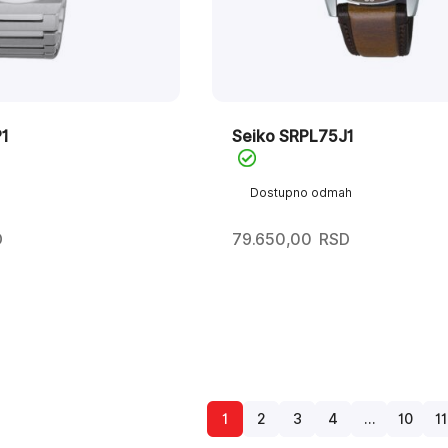
1
Seiko SRPL75J1
Dostupno odmah
D
79.650,00
RSD
1
2
3
4
…
10
11