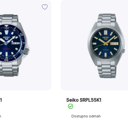
1
Seiko SRPL55K1
h
Dostupno odmah