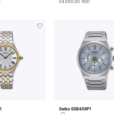
D
54.000,00
RSD
1
Seiko SSB459P1