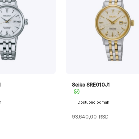
1
Seiko SRE010J1
h
Dostupno odmah
D
93.640,00
RSD