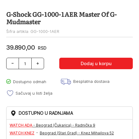
G-Shock GG-1000-1AER Master Of G-
Mudmaster
Šifra artikla: GG-1000-1AER
39.890,00
RSD
G-
Dodaj u korpu
Shock
GG-
1000-
Besplatna dostava
Dostupno odmah
1AER
Master
Sačuvaj u listi želja
Of
G-
Mudmaster
DOSTUPNO U RADNJAMA
količina
WATCH ADA
-
Beograd (Čukarica) - Radnička 9
-
WATCH KNEZ
Beograd (Stari Grad) - Knez Mihailova 52