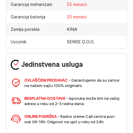
Garancija mehanizam
25 meseci
Garancija baterija
25 meseci
KINA
Zemlja porekla
SENSE D.O.O.
Uvoznik
Jedinstvena usluga
OVLAŠĆENI PRODAVAC
- Garantujemo da su satovi
na našem sajtu 100% originalni.
BESPLATNA DOSTAVA
- Isporuka može biti na vašoj
adresi u roku od 2-3 radna dana.
ONLINE PODRŠKA
- Radno vreme Call centra pon-
sub 09-16h. Odgovor na upit u roku od 24h.