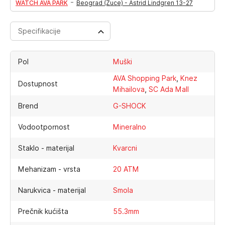
-
WATCH AVA PARK
Beograd (Zuce) - Astrid Lindgren 13-27
Specifikacije
Pol
Muški
,
AVA Shopping Park
Knez
Dostupnost
,
Mihailova
SC Ada Mall
Brend
G-SHOCK
Vodootpornost
Mineralno
Staklo - materijal
Kvarcni
Mehanizam - vrsta
20 ATM
Narukvica - materijal
Smola
Prečnik kućišta
55.3mm