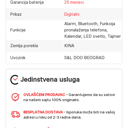
Garancija baterija
25 meseci
Prikaz
Digitalni
Alarm, Bluetooth, Funkcija
pronalaženja telefona,
Funkcije
Kalendar, LED svetlo, Tajmer
KINA
Zemlja porekla
S&L DOO BEOGRAD
Uvoznik
Jedinstvena usluga
OVLAŠĆENI PRODAVAC
- Garantujemo da su satovi
na našem sajtu 100% originalni.
BESPLATNA DOSTAVA
- Isporuka može biti na vašoj
adresi u roku od 2-3 radna dana.