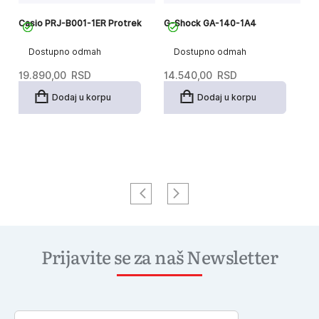
Casio PRJ-B001-1ER Protrek
G-Shock GA-140-1A4
G
Dostupno odmah
Dostupno odmah
19.890,00
RSD
14.540,00
RSD
1
Dodaj u korpu
Dodaj u korpu
Prijavite se za naš Newsletter