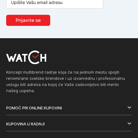
Prijavite se
Koncept multibrend radnje koja će na jednom mestu spojiti
renomirane svetske brendove i uz izvanrednu i profesionalnu
uslugu biti adresa na kojoj će Vaše zadovoljstvo biti merilo
našeg uspeha.
POMOĆ PRI ONLINE KUPOVINI
KUPOVINA U RADNJI