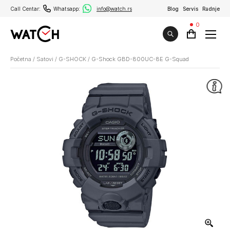
Call Centar:
Whatsapp:
info@watch.rs
Blog
Servis
Radnje
0
Početna
/
Satovi
/
G-SHOCK
/
G-Shock GBD-800UC-8E G-Squad