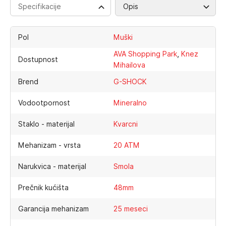
Specifikacije
Opis
Pol
Muški
,
AVA Shopping Park
Knez
Dostupnost
Mihailova
Brend
G-SHOCK
Vodootpornost
Mineralno
Staklo - materijal
Kvarcni
Mehanizam - vrsta
20 ATM
Narukvica - materijal
Smola
Prečnik kućišta
48mm
Garancija mehanizam
25 meseci