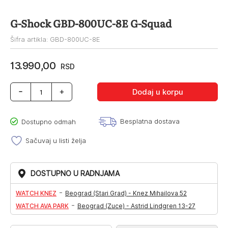
G-Shock GBD-800UC-8E G-Squad
Šifra artikla: GBD-800UC-8E
13.990,00
RSD
G-
Dodaj u korpu
Shock
GBD-
800UC-
Besplatna dostava
Dostupno odmah
8E
G-
Sačuvaj u listi želja
Squad
količina
DOSTUPNO U RADNJAMA
-
WATCH KNEZ
Beograd (Stari Grad) - Knez Mihailova 52
-
WATCH AVA PARK
Beograd (Zuce) - Astrid Lindgren 13-27