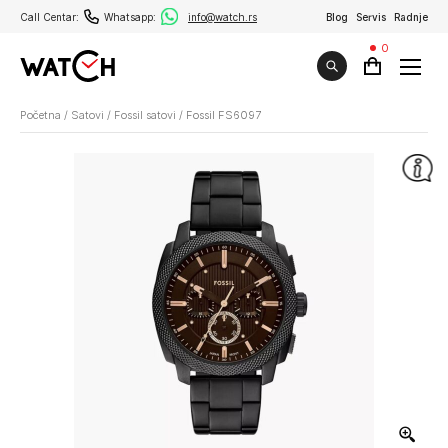
Call Centar:
Whatsapp:
info@watch.rs
Blog
Servis
Radnje
0
Početna
/
Satovi
/
Fossil satovi
/
Fossil FS6097