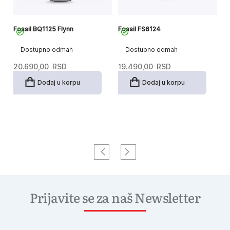
Fossil BQ1125 Flynn
Fossil FS6124
Fo
Ch
Dostupno odmah
Dostupno odmah
20.690,00
RSD
19.490,00
RSD
2
Dodaj u korpu
Dodaj u korpu
Prijavite se za naš Newsletter