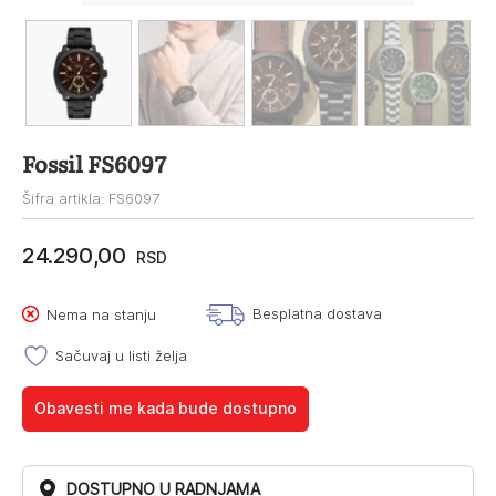
Fossil FS6097
Šifra artikla: FS6097
24.290,00
RSD
Besplatna dostava
Nema na stanju
Sačuvaj u listi želja
Obavesti me kada bude dostupno
DOSTUPNO U RADNJAMA