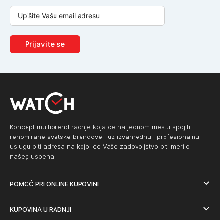
Prijavite se
Koncept multibrend radnje koja će na jednom mestu spojiti
renomirane svetske brendove i uz izvanrednu i profesionalnu
uslugu biti adresa na kojoj će Vaše zadovoljstvo biti merilo
našeg uspeha.
POMOĆ PRI ONLINE KUPOVINI
KUPOVINA U RADNJI