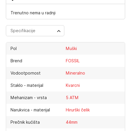
Trenutno nema u radnji
Specifikacije
Pol
Muški
Brend
FOSSIL
Vodootpornost
Mineralno
Staklo - materijal
Kvarcni
Mehanizam - vrsta
5 ATM
Narukvica - materijal
Hirurški čelik
Prečnik kućišta
44mm