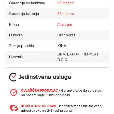
Garancija mehanizam
25 meseci
Garancija baterija
25 meseci
Prikaz
Analogni
Hronograf
Funkcije
KINA
Zemlja porekla
BPM EXPORT-IMPORT
Uvoznik
D.O.O.
Jedinstvena usluga
OVLAŠĆENI PRODAVAC
- Garantujemo da su satovi
na našem sajtu 100% originalni.
BESPLATNA DOSTAVA
- Isporuka može biti na vašoj
adresi u roku od 2-3 radna dana.