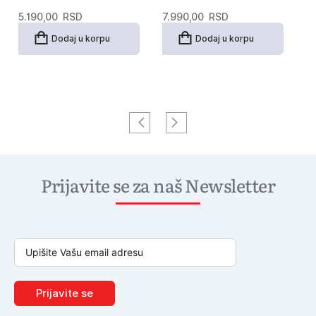
5.190,00
RSD
7.990,00
RSD
8
Dodaj u korpu
Dodaj u korpu
Prijavite se za naš Newsletter
Prijavite se