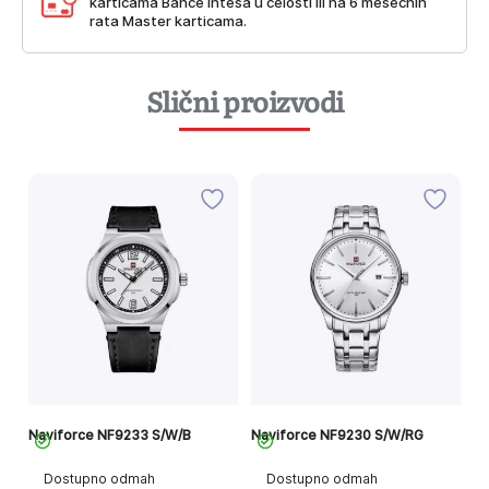
karticama Bance Intesa u celosti ili na 6 mesečnih
rata Master karticama.
Slični proizvodi
Naviforce NF9233 S/W/B
Naviforce NF9230 S/W/RG
Na
Dostupno odmah
Dostupno odmah