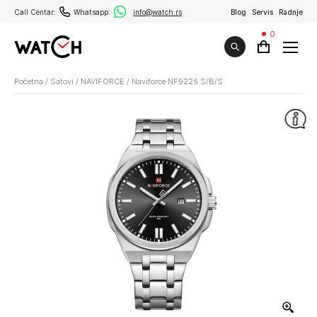
Call Centar:
Whatsapp:
info@watch.rs
Blog
Servis
Radnje
0
Početna
/
Satovi
/
NAVIFORCE
/
Naviforce NF9226 S/B/S