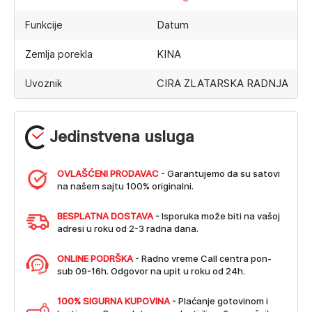
Datum
Funkcije
KINA
Zemlja porekla
CIRA ZLATARSKA RADNJA
Uvoznik
Jedinstvena usluga
OVLAŠĆENI PRODAVAC
- Garantujemo da su satovi
na našem sajtu 100% originalni.
BESPLATNA DOSTAVA
- Isporuka može biti na vašoj
adresi u roku od 2-3 radna dana.
ONLINE PODRŠKA
- Radno vreme Call centra pon-
sub 09-16h. Odgovor na upit u roku od 24h.
100% SIGURNA KUPOVINA
- Plaćanje gotovinom i