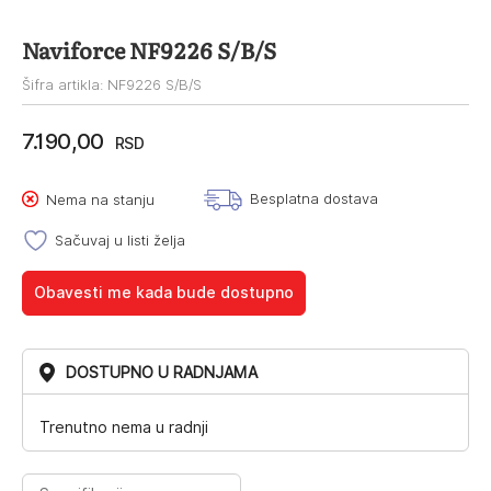
Naviforce NF9226 S/B/S
Šifra artikla: NF9226 S/B/S
7.190,00
RSD
Besplatna dostava
Nema na stanju
Sačuvaj u listi želja
Obavesti me kada bude dostupno
DOSTUPNO U RADNJAMA
Trenutno nema u radnji