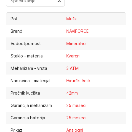
Specifikacije
Pol
Muški
Brend
NAVIFORCE
Vodootpornost
Mineralno
Staklo - materijal
Kvarcni
Mehanizam - vrsta
3 ATM
Narukvica - materijal
Hirurški čelik
Prečnik kućišta
42mm
Garancija mehanizam
25 meseci
Garancija baterija
25 meseci
Prikaz
Analogni