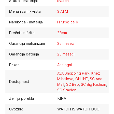
Staklo - materijal
Kvarcni
Mehanizam - vrsta
3 ATM
Narukvica - materijal
Hirurški čelik
Prečnik kućišta
22mm
Garancija mehanizam
25 meseci
Garancija baterija
25 meseci
Prikaz
Analogni
,
AVA Shopping Park
Knez
,
,
Mihailova
ONLINE
SC Ada
Dostupnost
,
,
,
Mall
SC Beo
SC Big Fashion
SC Stadion
KINA
Zemlja porekla
WATCH IS WATCH DOO
Uvoznik