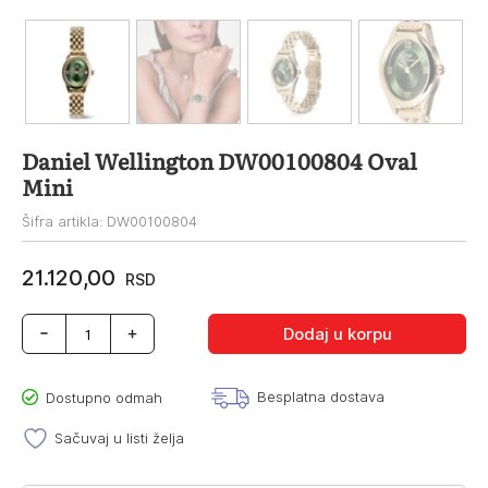
Daniel Wellington DW00100804 Oval
Mini
Šifra artikla: DW00100804
21.120,00
RSD
Daniel
Dodaj u korpu
Wellington
DW00100804
Oval
Besplatna dostava
Dostupno odmah
Mini
količina
Sačuvaj u listi želja