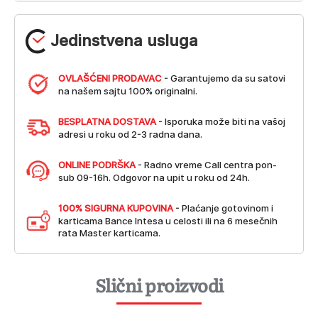
Jedinstvena usluga
OVLAŠĆENI PRODAVAC
- Garantujemo da su satovi
na našem sajtu 100% originalni.
BESPLATNA DOSTAVA
- Isporuka može biti na vašoj
adresi u roku od 2-3 radna dana.
ONLINE PODRŠKA
- Radno vreme Call centra pon-
sub 09-16h. Odgovor na upit u roku od 24h.
100% SIGURNA KUPOVINA
- Plaćanje gotovinom i
karticama Bance Intesa u celosti ili na 6 mesečnih
rata Master karticama.
Slični proizvodi