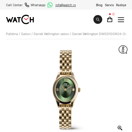
Call Centar:
Whatsapp:
info@watch.rs
Blog
Servis
Radnje
0
Početna
/
Satovi
/
Daniel Wellington satovi
/
Daniel Wellington DW00100804 Oval 