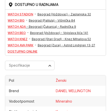
DOSTUPNO U RADNJAMA
-
WATCH STADION
Beograd (Voždovac) - Zaplanjska 32
-
WATCH BIG
Beograd (Palilula) - Višnjička 84
WATCH ADA
-
Beograd (Čukarica) - Radnička 9
-
WATCH BEO
Beograd (Voždovac) - Vojislava Ilića 141
-
WATCH KNEZ
Beograd (Stari Grad) - Knez Mihailova 52
-
WATCH AVA PARK
Beograd (Zuce) - Astrid Lindgren 13-27
DOSTUPNO ONLINE
Specifikacije
Pol
Ženski
Brend
DANIEL WELLINGTON
Vodootpornost
Mineralno