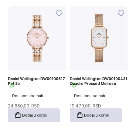
82
Daniel Wellington DW00100617
Daniel Wellington DW00100431
Da
Petite
Quadro Pressed Melrose
Q
Dostupno odmah
Dostupno odmah
24.660,00
RSD
19.470,00
RSD
1
Dodaj u korpu
Dodaj u korpu