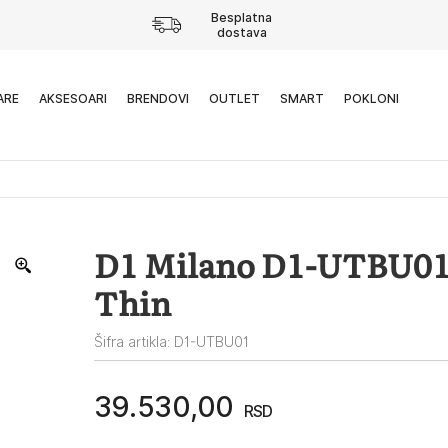
Besplatna
dostava
ARE
AKSESOARI
BRENDOVI
OUTLET
SMART
POKLONI
D1 Milano D1-UTBU01
Thin
Šifra artikla: D1-UTBU01
39.530,00
RSD