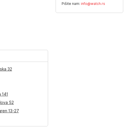
Pišite nam:
info@watch.rs
ska 32
a 141
lova 52
gren 13-27