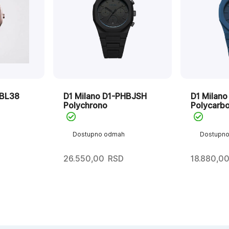
TBL38
D1 Milano D1-PHBJSH
D1 Milan
Polychrono
Polycarb
Dostupno odmah
Dostupn
26.550,00
RSD
18.880,0