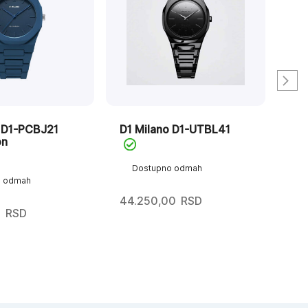
o D1-PCBJ21
D1 Milano D1-UTBL41
D1
on
Ult
Dostupno odmah
o odmah
D
44.250,00
RSD
0
RSD
39