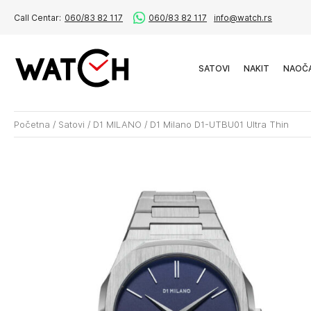
Call Centar:
060/83 82 117
060/83 82 117
info@watch.rs
SATOVI
NAKIT
NAOČ
Početna
/
Satovi
/
D1 MILANO
/
D1 Milano D1-UTBU01 Ultra Thin