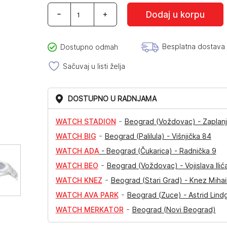
D1
Dodaj u korpu
Milano
D1-
UTBU01
Ultra
Besplatna dostava
Dostupno odmah
Thin
količina
Sačuvaj u listi želja
DOSTUPNO U RADNJAMA
-
WATCH STADION
Beograd (Voždovac) - Zaplanj
-
WATCH BIG
Beograd (Palilula) - Višnjička 84
WATCH ADA
-
Beograd (Čukarica) - Radnička 9
-
WATCH BEO
Beograd (Voždovac) - Vojislava Ilić
-
WATCH KNEZ
Beograd (Stari Grad) - Knez Mihai
-
WATCH AVA PARK
Beograd (Zuce) - Astrid Lind
-
WATCH MERKATOR
Beograd (Novi Beograd)