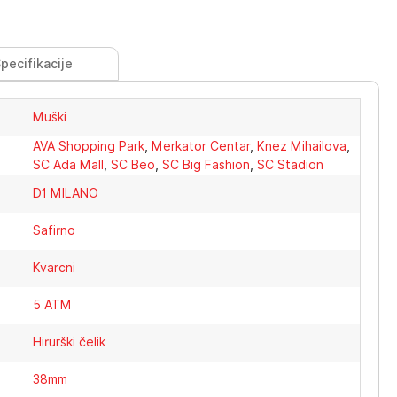
pecifikacije
Muški
AVA Shopping Park
,
Merkator Centar
,
Knez Mihailova
,
SC Ada Mall
,
SC Beo
,
SC Big Fashion
,
SC Stadion
D1 MILANO
Safirno
Kvarcni
5 ATM
Hirurški čelik
38mm