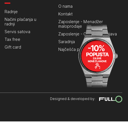
O nama
Radnje
Kontakt
Načini plaćanja u
Zaposlenje - Menadžer
radnji
maloprodaje
Servis satova
Zaposlenje - Generalna prijava
Tax free
Saradnja
Gift card
Najčešća pitanja
Designed & developed by: