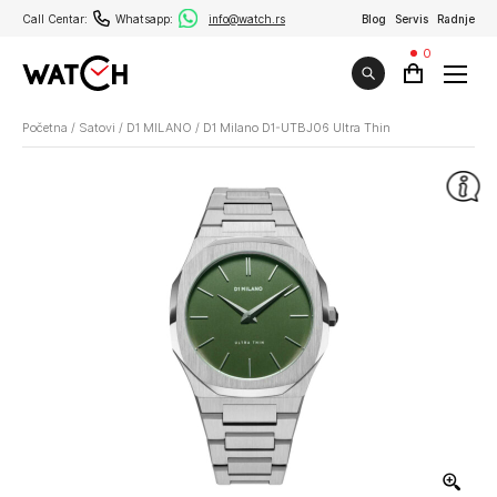
Call Centar:
Whatsapp:
info@watch.rs
Blog
Servis
Radnje
0
Početna
/
Satovi
/
D1 MILANO
/
D1 Milano D1-UTBJ06 Ultra Thin