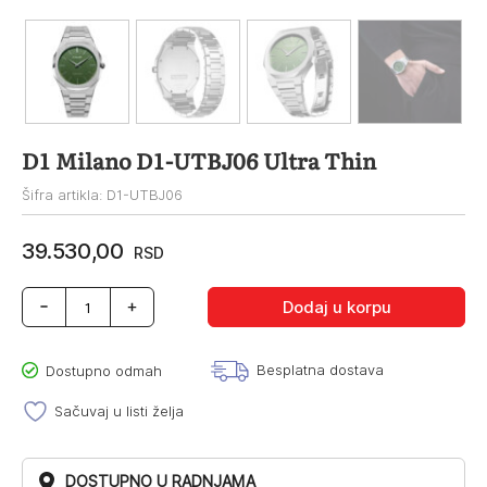
D1 Milano D1-UTBJ06 Ultra Thin
Šifra artikla: D1-UTBJ06
39.530,00
RSD
D1
Dodaj u korpu
Milano
D1-
UTBJ06
Besplatna dostava
Dostupno odmah
Ultra
Thin
Sačuvaj u listi želja
količina
DOSTUPNO U RADNJAMA