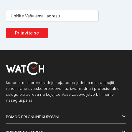
Prijavite se
Koncept multibrend radnje koja će na jednom mestu spojiti
renomirane svetske brendove i uz izvanrednu i profesionalnu
uslugu biti adresa na kojoj će Vaše zadovoljstvo biti merilo
našeg uspeha.
POMOĆ PRI ONLINE KUPOVINI
KUPOVINA U RADNJI