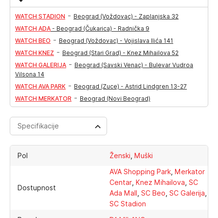
-
WATCH STADION
Beograd (Voždovac) - Zaplanjska 32
WATCH ADA
-
Beograd (Čukarica) - Radnička 9
-
WATCH BEO
Beograd (Voždovac) - Vojislava Ilića 141
-
WATCH KNEZ
Beograd (Stari Grad) - Knez Mihailova 52
-
WATCH GALERIJA
Beograd (Savski Venac) - Bulevar Vudroa
Vilsona 14
-
WATCH AVA PARK
Beograd (Zuce) - Astrid Lindgren 13-27
-
WATCH MERKATOR
Beograd (Novi Beograd)
Specifikacije
,
Pol
Ženski
Muški
,
AVA Shopping Park
Merkator
,
,
Centar
Knez Mihailova
SC
Dostupnost
,
,
,
Ada Mall
SC Beo
SC Galerija
SC Stadion