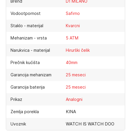
Brend
D1 MILANO
Vodootpornost
Safirno
Staklo - materijal
Kvarcni
Mehanizam - vrsta
5 ATM
Narukvica - materijal
Hirurški čelik
Prečnik kućišta
40mm
Garancija mehanizam
25 meseci
Garancija baterija
25 meseci
Prikaz
Analogni
KINA
Zemlja porekla
WATCH IS WATCH DOO
Uvoznik