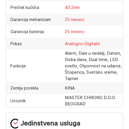
Prečnik kućišta
40.2mm
Garancija mehanizam
25 meseci
Garancija baterija
25 meseci
Prikaz
Analogno-Digitalni
Alarm, Dani u nedelji, Datum,
Doba dana, Dual time, LED
svetlo, Otpornost na udarce,
Funkcije
Štoperica, Svetsko vreme,
Tajmer
KINA
Zemlja porekla
MASTER CHRONO D.O.O.
Uvoznik
BEOGRAD
Jedinstvena usluga