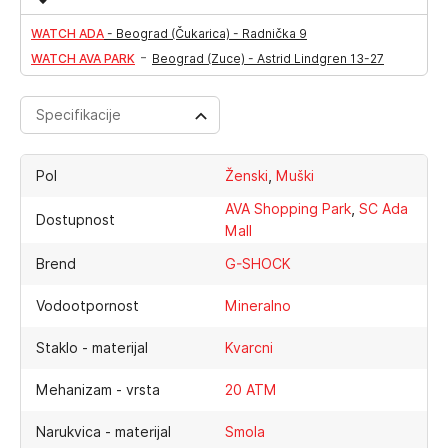
WATCH ADA
-
Beograd (Čukarica) - Radnička 9
-
WATCH AVA PARK
Beograd (Zuce) - Astrid Lindgren 13-27
Specifikacije
,
Pol
Ženski
Muški
,
AVA Shopping Park
SC Ada
Dostupnost
Mall
Brend
G-SHOCK
Vodootpornost
Mineralno
Staklo - materijal
Kvarcni
Mehanizam - vrsta
20 ATM
Narukvica - materijal
Smola