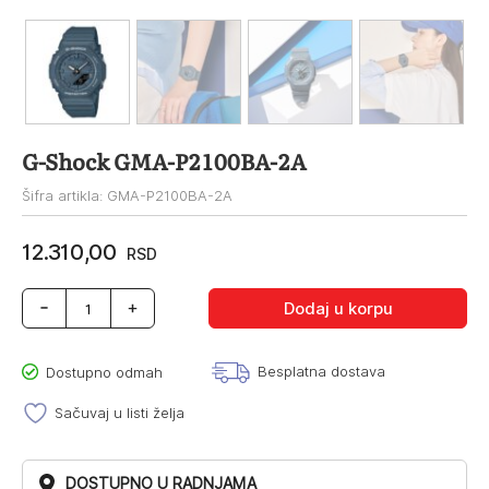
G-Shock GMA-P2100BA-2A
Šifra artikla: GMA-P2100BA-2A
12.310,00
RSD
G-
Dodaj u korpu
Shock
GMA-
P2100BA-
Besplatna dostava
Dostupno odmah
2A
količina
Sačuvaj u listi želja
DOSTUPNO U RADNJAMA