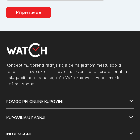
Prijavite se
Koncept multibrend radnje koja će na jednom mestu spojiti
renomirane svetske brendove i uz izvanrednu i profesionalnu
uslugu biti adresa na kojoj će Vaše zadovoljstvo biti merilo
našeg uspeha.
POMOĆ PRI ONLINE KUPOVINI
KUPOVINA U RADNJI
INFORMACIJE