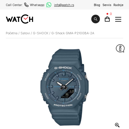
Call Centar:
Whatsapp:
info@watch.rs
Blog
Servis
Radnje
0
Početna
/
Satovi
/
G-SHOCK
/
G-Shock GMA-P2100BA-2A