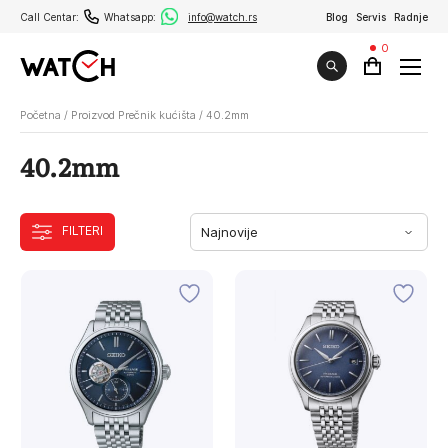
Call Centar:
Whatsapp:
info@watch.rs
Blog
Servis
Radnje
0
Početna
/
Proizvod Prečnik kućišta
/
40.2mm
40.2mm
FILTERI