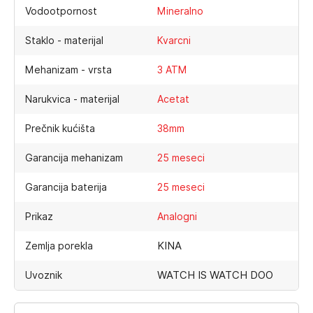
Vodootpornost
Mineralno
Staklo - materijal
Kvarcni
Mehanizam - vrsta
3 ATM
Narukvica - materijal
Acetat
Prečnik kućišta
38mm
Garancija mehanizam
25 meseci
Garancija baterija
25 meseci
Prikaz
Analogni
KINA
Zemlja porekla
WATCH IS WATCH DOO
Uvoznik