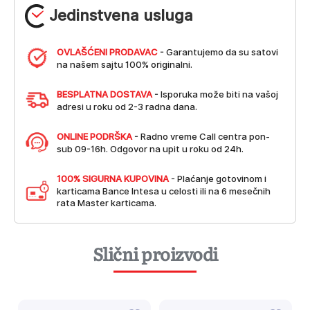
Jedinstvena usluga
OVLAŠĆENI PRODAVAC
- Garantujemo da su satovi
na našem sajtu 100% originalni.
BESPLATNA DOSTAVA
- Isporuka može biti na vašoj
adresi u roku od 2-3 radna dana.
ONLINE PODRŠKA
- Radno vreme Call centra pon-
sub 09-16h. Odgovor na upit u roku od 24h.
100% SIGURNA KUPOVINA
- Plaćanje gotovinom i
karticama Bance Intesa u celosti ili na 6 mesečnih
rata Master karticama.
Slični proizvodi