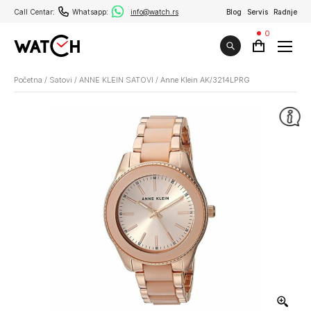
Call Centar:
Whatsapp:
info@watch.rs
Blog
Servis
Radnje
0
Početna
/
Satovi
/
ANNE KLEIN SATOVI
/
Anne Klein AK/3214LPRG