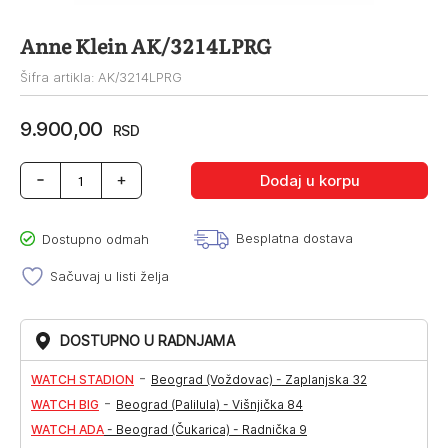
Anne Klein AK/3214LPRG
Šifra artikla: AK/3214LPRG
9.900,00
RSD
Anne
Dodaj u korpu
Klein
AK/3214LPRG
količina
Besplatna dostava
Dostupno odmah
Sačuvaj u listi želja
DOSTUPNO U RADNJAMA
-
WATCH STADION
Beograd (Voždovac) - Zaplanjska 32
-
WATCH BIG
Beograd (Palilula) - Višnjička 84
WATCH ADA
-
Beograd (Čukarica) - Radnička 9