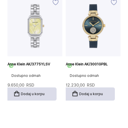
Anne Klein AK/3775YLSV
Anne Klein AK/3001GPBL
An
Dostupno odmah
Dostupno odmah
9.650,00
RSD
12.230,00
RSD
8
Dodaj u korpu
Dodaj u korpu