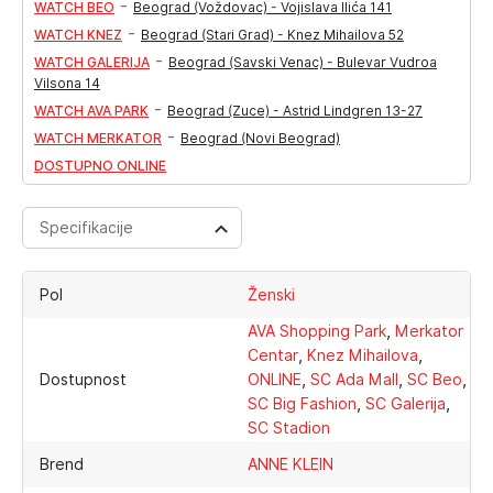
-
WATCH BEO
Beograd (Voždovac) - Vojislava Ilića 141
-
WATCH KNEZ
Beograd (Stari Grad) - Knez Mihailova 52
-
WATCH GALERIJA
Beograd (Savski Venac) - Bulevar Vudroa
Vilsona 14
-
WATCH AVA PARK
Beograd (Zuce) - Astrid Lindgren 13-27
-
WATCH MERKATOR
Beograd (Novi Beograd)
DOSTUPNO ONLINE
Specifikacije
Pol
Ženski
,
AVA Shopping Park
Merkator
,
,
Centar
Knez Mihailova
,
,
,
Dostupnost
ONLINE
SC Ada Mall
SC Beo
,
,
SC Big Fashion
SC Galerija
SC Stadion
Brend
ANNE KLEIN