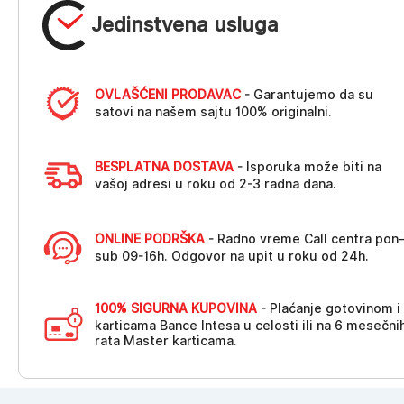
Jedinstvena usluga
OVLAŠĆENI PRODAVAC
- Garantujemo da su
satovi na našem sajtu 100% originalni.
BESPLATNA DOSTAVA
- Isporuka može biti na
vašoj adresi u roku od 2-3 radna dana.
ONLINE PODRŠKA
- Radno vreme Call centra pon
sub 09-16h. Odgovor na upit u roku od 24h.
100% SIGURNA KUPOVINA
- Plaćanje gotovinom i
karticama Bance Intesa u celosti ili na 6 mesečni
rata Master karticama.