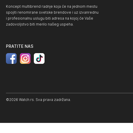
Koncept multibrend radnje koja će na jednom mestu
spojiti renomirane svetske brendove i uz izvanrednu
i profesionalnu uslugu biti adresa na kojoj će Vaše
zadovoljstvo biti merilo našeg uspeha.
PRATITE NAS
©2026 Watch.rs. Sva prava zadržana.