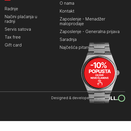
O nama
Radnje
Kontakt
Načini plaćanja u
Zaposlenje - Menadžer
radnji
maloprodaje
Servis satova
Zaposlenje - Generalna prijava
Tax free
Saradnja
Gift card
Najčešća pitanja
Designed & developed by: