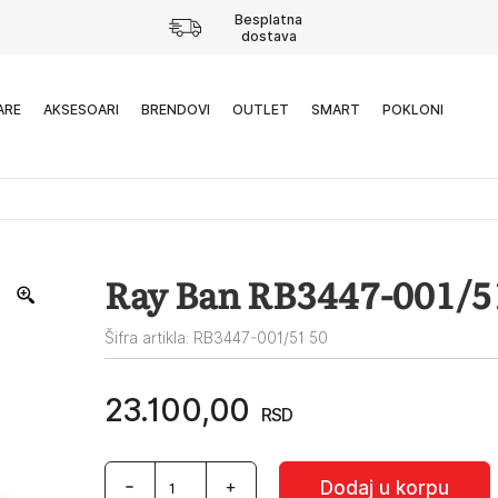
Besplatna
dostava
ARE
AKSESOARI
BRENDOVI
OUTLET
SMART
POKLONI
Ray Ban RB3447-001/5
Šifra artikla: RB3447-001/51 50
23.100,00
RSD
Ray
Dodaj u korpu
Ban