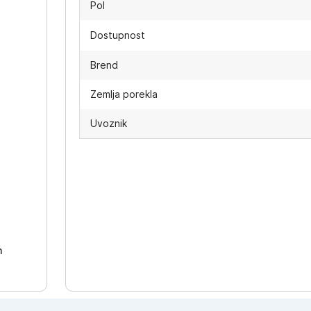
Pol
Dostupnost
Brend
Zemlja porekla
Uvoznik
-
h