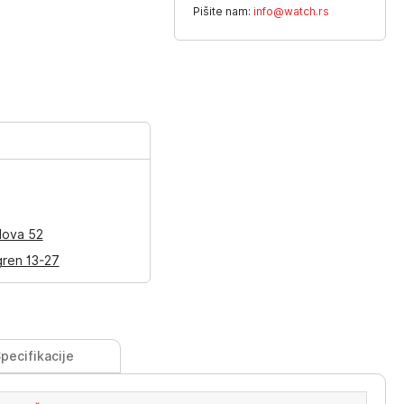
Pišite nam:
info@watch.rs
lova 52
gren 13-27
pecifikacije