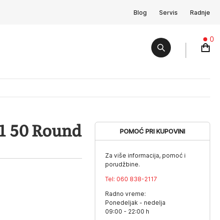
Blog
Servis
Radnje
0
1 50 Round
POMOĆ PRI KUPOVINI
Za više informacija, pomoć i
porudžbine.
Tel:
060 838-2117
Radno vreme:
Ponedeljak - nedelja
09:00 - 22:00 h