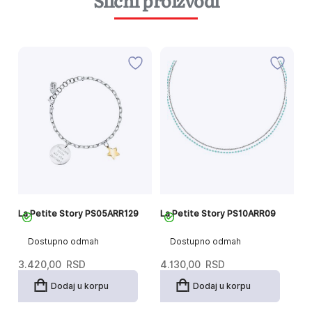
Slični proizvodi
La Petite Story PS05ARR129
La Petite Story PS10ARR09
La
Dostupno odmah
Dostupno odmah
3.420,00
RSD
4.130,00
RSD
4
Dodaj u korpu
Dodaj u korpu