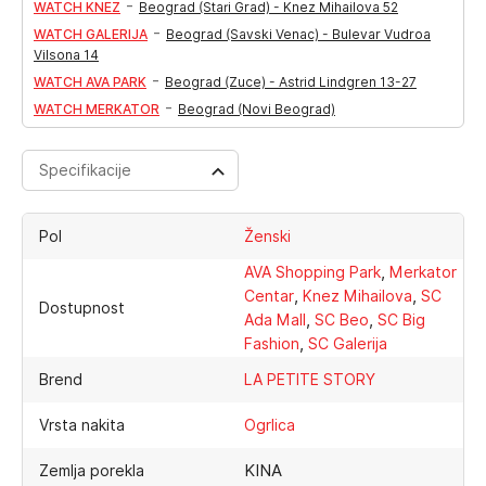
-
WATCH KNEZ
Beograd (Stari Grad) - Knez Mihailova 52
-
WATCH GALERIJA
Beograd (Savski Venac) - Bulevar Vudroa
Vilsona 14
-
WATCH AVA PARK
Beograd (Zuce) - Astrid Lindgren 13-27
-
WATCH MERKATOR
Beograd (Novi Beograd)
Specifikacije
Pol
Ženski
,
AVA Shopping Park
Merkator
,
,
Centar
Knez Mihailova
SC
Dostupnost
,
,
Ada Mall
SC Beo
SC Big
,
Fashion
SC Galerija
Brend
LA PETITE STORY
Vrsta nakita
Ogrlica
KINA
Zemlja porekla