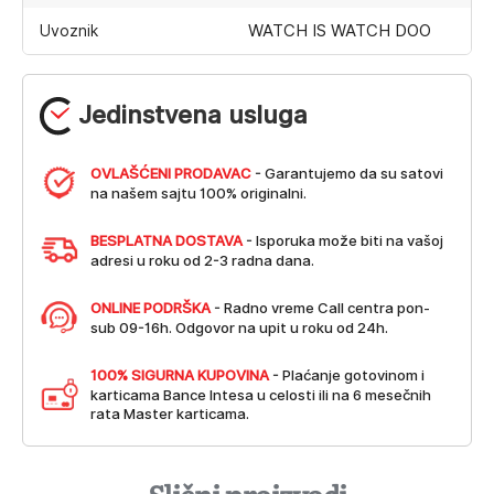
WATCH IS WATCH DOO
Uvoznik
Jedinstvena usluga
OVLAŠĆENI PRODAVAC
- Garantujemo da su satovi
na našem sajtu 100% originalni.
BESPLATNA DOSTAVA
- Isporuka može biti na vašoj
adresi u roku od 2-3 radna dana.
ONLINE PODRŠKA
- Radno vreme Call centra pon-
sub 09-16h. Odgovor na upit u roku od 24h.
100% SIGURNA KUPOVINA
- Plaćanje gotovinom i
karticama Bance Intesa u celosti ili na 6 mesečnih
rata Master karticama.