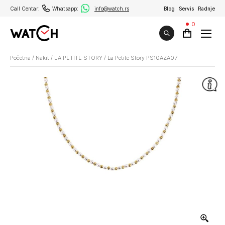
Call Centar:
Whatsapp:
info@watch.rs
Blog
Servis
Radnje
0
Početna
/
Nakit
/
LA PETITE STORY
/
La Petite Story PS10AZA07