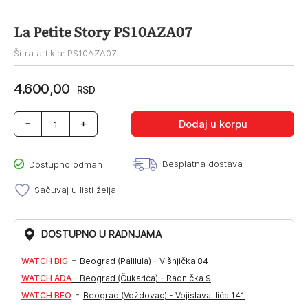
La Petite Story PS10AZA07
Šifra artikla: PS10AZA07
4.600,00
RSD
La
Dodaj u korpu
Petite
Story
PS10AZA07
Besplatna dostava
Dostupno odmah
količina
Sačuvaj u listi želja
DOSTUPNO U RADNJAMA
-
WATCH BIG
Beograd (Palilula) - Višnjička 84
WATCH ADA
-
Beograd (Čukarica) - Radnička 9
-
WATCH BEO
Beograd (Voždovac) - Vojislava Ilića 141