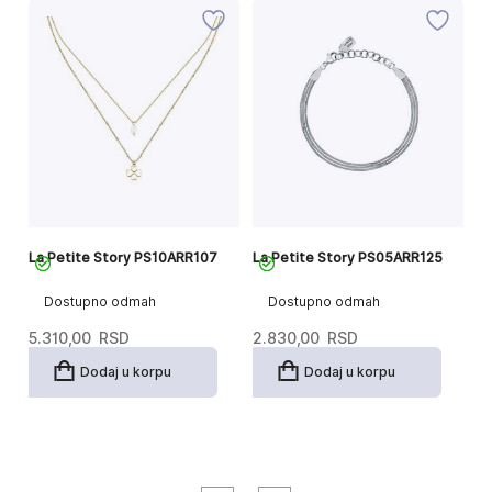
La Petite Story PS10ARR107
La Petite Story PS05ARR125
La
Dostupno odmah
Dostupno odmah
5.310,00
RSD
2.830,00
RSD
3
Dodaj u korpu
Dodaj u korpu