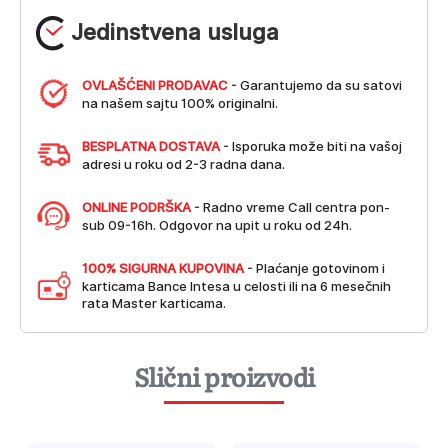
Jedinstvena usluga
OVLAŠĆENI PRODAVAC
- Garantujemo da su satovi
na našem sajtu 100% originalni.
BESPLATNA DOSTAVA
- Isporuka može biti na vašoj
adresi u roku od 2-3 radna dana.
ONLINE PODRŠKA
- Radno vreme Call centra pon-
sub 09-16h. Odgovor na upit u roku od 24h.
100% SIGURNA KUPOVINA
- Plaćanje gotovinom i
karticama Bance Intesa u celosti ili na 6 mesečnih
rata Master karticama.
Slični proizvodi