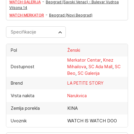
-
WATCH GALERIJA
Beograd (Savski Venac) - Bulevar Vudroa
Vilsona 14
-
WATCH MERKATOR
Beograd (Novi Beograd)
Specifikacije
Pol
Ženski
,
Merkator Centar
Knez
,
,
Dostupnost
Mihailova
SC Ada Mall
SC
,
Beo
SC Galerija
Brend
LA PETITE STORY
Vrsta nakita
Narukvica
KINA
Zemlja porekla
WATCH IS WATCH DOO
Uvoznik