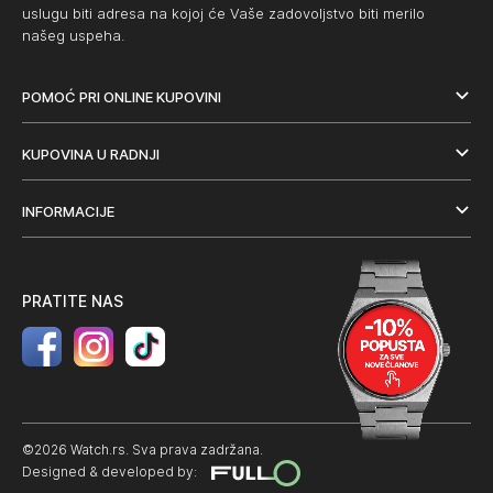
uslugu biti adresa na kojoj će Vaše zadovoljstvo biti merilo
našeg uspeha.
POMOĆ PRI ONLINE KUPOVINI
KUPOVINA U RADNJI
INFORMACIJE
PRATITE NAS
©2026 Watch.rs. Sva prava zadržana.
Designed & developed by: