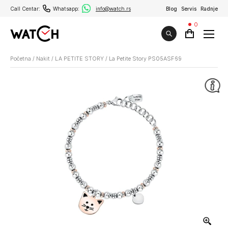
Call Centar:
Whatsapp:
info@watch.rs
Blog
Servis
Radnje
0
Početna
/
Nakit
/
LA PETITE STORY
/
La Petite Story PS05ASF69