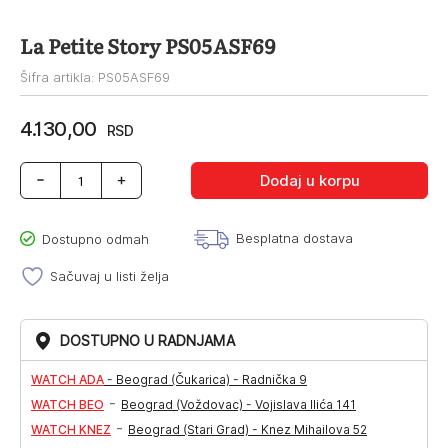
La Petite Story PS05ASF69
Šifra artikla: PS05ASF69
4.130,00
RSD
La
Dodaj u korpu
Petite
Story
PS05ASF69
Besplatna dostava
Dostupno odmah
količina
Sačuvaj u listi želja
DOSTUPNO U RADNJAMA
WATCH ADA
-
Beograd (Čukarica) - Radnička 9
-
WATCH BEO
Beograd (Voždovac) - Vojislava Ilića 141
-
WATCH KNEZ
Beograd (Stari Grad) - Knez Mihailova 52