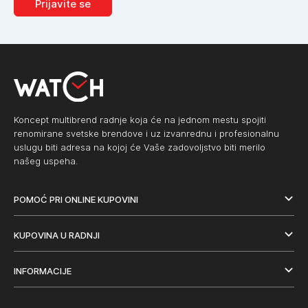
Prijavite se
Koncept multibrend radnje koja će na jednom mestu spojiti
renomirane svetske brendove i uz izvanrednu i profesionalnu
uslugu biti adresa na kojoj će Vaše zadovoljstvo biti merilo
našeg uspeha.
POMOĆ PRI ONLINE KUPOVINI
KUPOVINA U RADNJI
INFORMACIJE