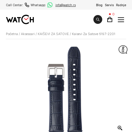
Call Centar:
Whatsapp:
info@watch.rs
Blog
Servis
Radnje
0
Početna
/
Aksesoari
/
KAIŠEVI ZA SATOVE
/
Kaisevi Za Satove 6197-2201