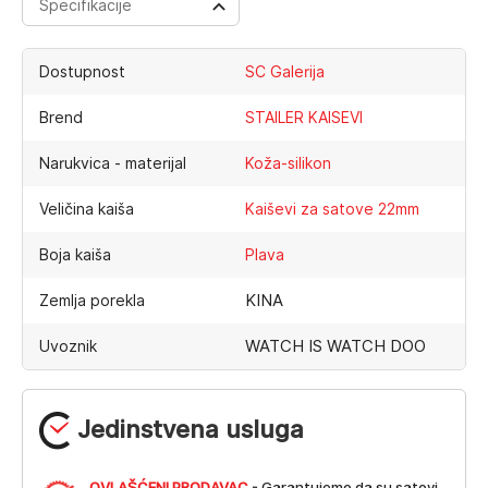
Specifikacije
Dostupnost
SC Galerija
Brend
STAILER KAISEVI
Narukvica - materijal
Koža-silikon
Veličina kaiša
Kaiševi za satove 22mm
Boja kaiša
Plava
KINA
Zemlja porekla
WATCH IS WATCH DOO
Uvoznik
Jedinstvena usluga
OVLAŠĆENI PRODAVAC
- Garantujemo da su satovi