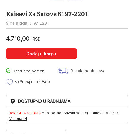
Kaisevi Za Satove 6197-2201
Šifra artikla: 6197-2201
4.710,00
RSD
Dodaj u korpu
Besplatna dostava
Dostupno odmah
Sačuvaj u listi želja
DOSTUPNO U RADNJAMA
-
WATCH GALERIJA
Beograd (Savski Venac) - Bulevar Vudroa
Vilsona 14