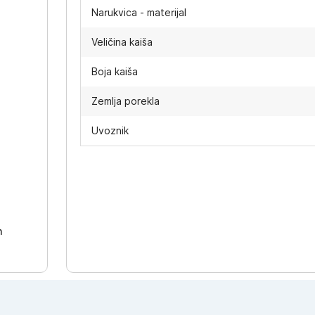
Narukvica - materijal
Veličina kaiša
Boja kaiša
Zemlja porekla
Uvoznik
-
h