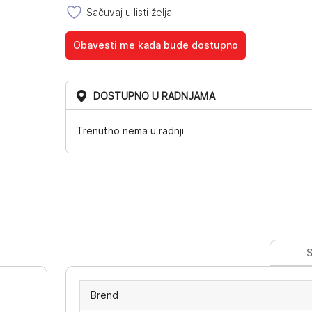
Sačuvaj u listi želja
Obavesti me kada bude dostupno
DOSTUPNO U RADNJAMA
Trenutno nema u radnji
S
Brend