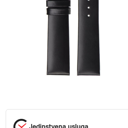
Jedinstvena usluga