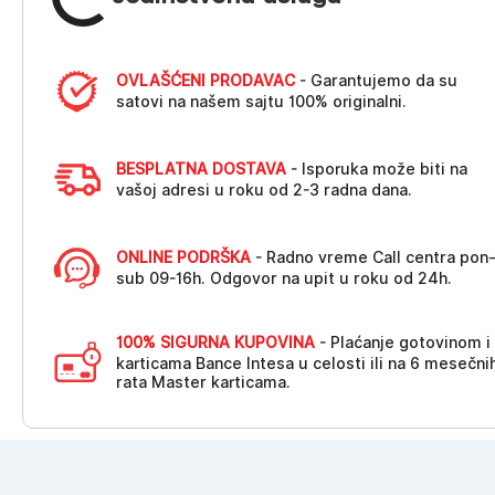
OVLAŠĆENI PRODAVAC
- Garantujemo da su
satovi na našem sajtu 100% originalni.
BESPLATNA DOSTAVA
- Isporuka može biti na
vašoj adresi u roku od 2-3 radna dana.
ONLINE PODRŠKA
- Radno vreme Call centra pon
sub 09-16h. Odgovor na upit u roku od 24h.
100% SIGURNA KUPOVINA
- Plaćanje gotovinom i
karticama Bance Intesa u celosti ili na 6 mesečni
rata Master karticama.