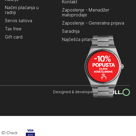
Kontakt
Načini plaćanja u
Zaposlenje - Menadžer
radnji
maloprodaje
Servis satova
Zaposlenje - Generalna prijava
Tax free
Saradnja
Gift card
Najčešća pitanja
Designed & developed by: