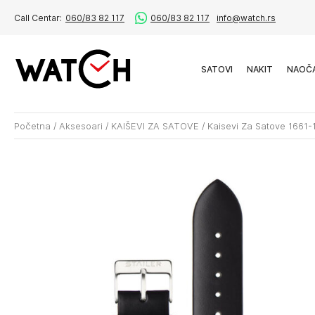
Call Centar:
060/83 82 117
060/83 82 117
info@watch.rs
SATOVI
NAKIT
NAOČ
Početna
/
Aksesoari
/
KAIŠEVI ZA SATOVE
/
Kaisevi Za Satove 1661-