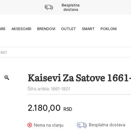
Besplatna
dostava
ARE
AKSESOARI
BRENDOVI
OUTLET
SMART
POKLONI
1801
Kaisevi Za Satove 1661
Šifra artikla: 1661-1801
2.180,00
RSD
Besplatna dostava
Nema na stanju