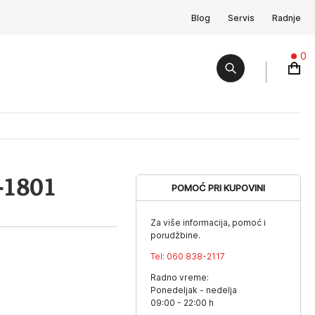
Blog
Servis
Radnje
0
-1801
POMOĆ PRI KUPOVINI
Za više informacija, pomoć i
porudžbine.
Tel:
060 838-2117
Radno vreme:
Ponedeljak - nedelja
09:00 - 22:00 h