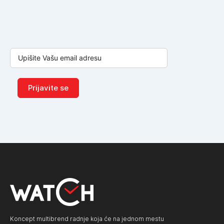
Prijavite se
Koncept multibrend radnje koja će na jednom mestu