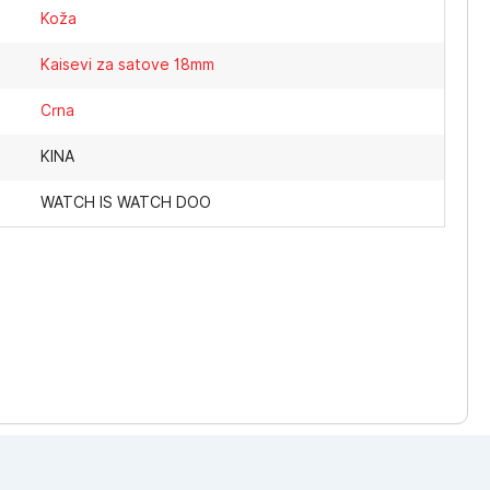
Koža
Kaisevi za satove 18mm
Crna
KINA
WATCH IS WATCH DOO