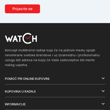
Prijavite se
Koncept multibrend radnje koja će na jednom mestu spojiti
renomirane svetske brendove i uz izvanrednu i profesionalnu
uslugu biti adresa na kojoj će Vaše zadovoljstvo biti merilo
našeg uspeha.
POMOĆ PRI ONLINE KUPOVINI
KUPOVINA U RADNJI
INFORMACIJE