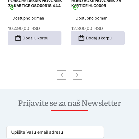
PORSCHE DESIGN NOVCANIK
HUGO BOSS NOVCANIK ZA
P
ZA KARTICE OSO09918.444
KARTICE HLC009R
O
Dostupno odmah
Dostupno odmah
10.490,00
RSD
12.300,00
RSD
15
Dodaj u korpu
Dodaj u korpu
Prijavite se za naš Newsletter