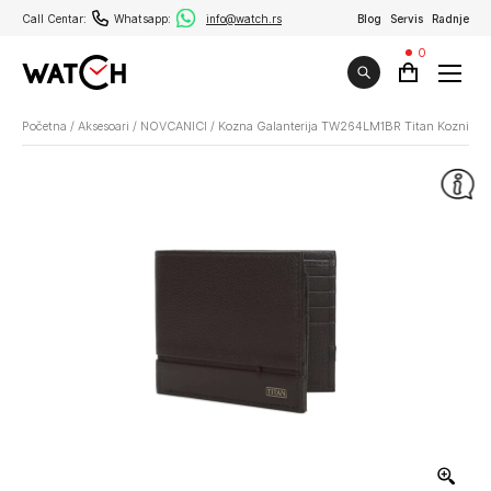
Call Centar:
Whatsapp:
info@watch.rs
Blog
Servis
Radnje
0
Početna
/
Aksesoari
/
NOVCANICI
/
Kozna Galanterija TW264LM1BR Titan Kozni No