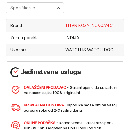
Specifikacije
Brend
TITAN KOZNI NOVCANICI
INDIJA
Zemlja porekla
WATCH IS WATCH DOO
Uvoznik
Jedinstvena usluga
OVLAŠĆENI PRODAVAC
- Garantujemo da su satovi
na našem sajtu 100% originalni.
BESPLATNA DOSTAVA
- Isporuka može biti na vašoj
adresi u roku od 2-3 radna dana.
ONLINE PODRŠKA
- Radno vreme Call centra pon-
sub 09-16h. Odgovor na upit u roku od 24h.