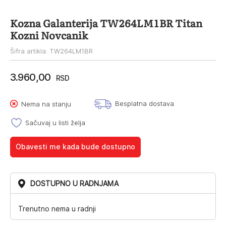
Kozna Galanterija TW264LM1BR Titan
Kozni Novcanik
Šifra artikla: TW264LM1BR
3.960,00
RSD
Besplatna dostava
Nema na stanju
Sačuvaj u listi želja
Obavesti me kada bude dostupno
DOSTUPNO U RADNJAMA
Trenutno nema u radnji