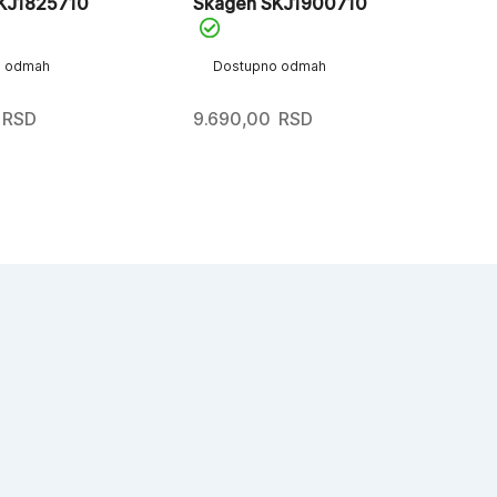
KJ1825710
Skagen SKJ1900710
Sk
o odmah
Dostupno odmah
D
RSD
9.690,00
RSD
10