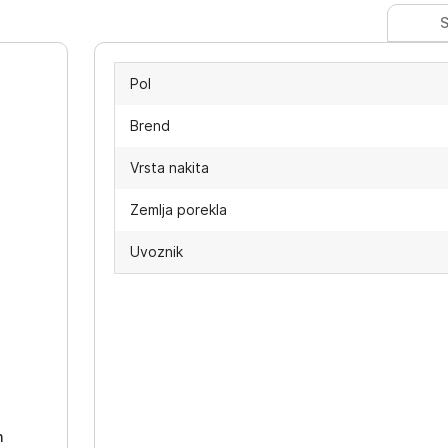
S
Pol
Brend
Vrsta nakita
Zemlja porekla
Uvoznik
-
h