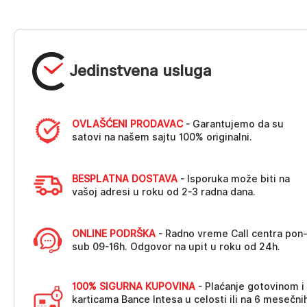
Jedinstvena usluga
OVLAŠĆENI PRODAVAC
- Garantujemo da su
satovi na našem sajtu 100% originalni.
BESPLATNA DOSTAVA
- Isporuka može biti na
vašoj adresi u roku od 2-3 radna dana.
ONLINE PODRŠKA
- Radno vreme Call centra pon
sub 09-16h. Odgovor na upit u roku od 24h.
100% SIGURNA KUPOVINA
- Plaćanje gotovinom i
karticama Bance Intesa u celosti ili na 6 mesečni