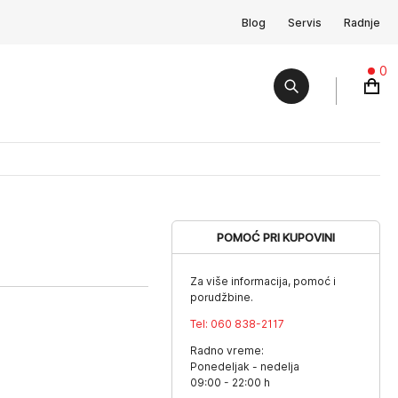
Blog
Servis
Radnje
0
POMOĆ PRI KUPOVINI
Za više informacija, pomoć i
porudžbine.
Tel:
060 838-2117
Radno vreme:
Ponedeljak - nedelja
09:00 - 22:00 h