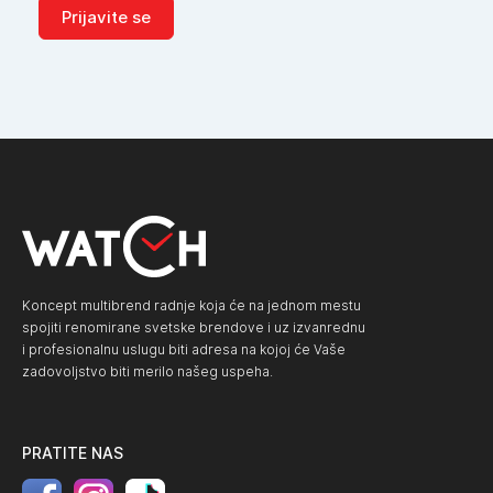
Prijavite se
Koncept multibrend radnje koja će na jednom mestu
spojiti renomirane svetske brendove i uz izvanrednu
i profesionalnu uslugu biti adresa na kojoj će Vaše
zadovoljstvo biti merilo našeg uspeha.
PRATITE NAS