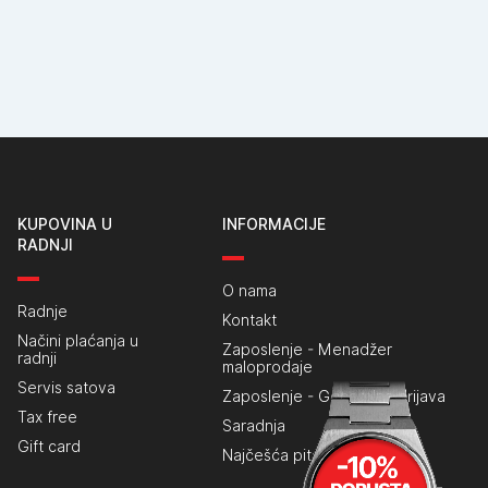
KUPOVINA U
INFORMACIJE
RADNJI
O nama
Radnje
Kontakt
Načini plaćanja u
Zaposlenje - Menadžer
radnji
maloprodaje
Servis satova
Zaposlenje - Generalna prijava
Tax free
Saradnja
Gift card
Najčešća pitanja