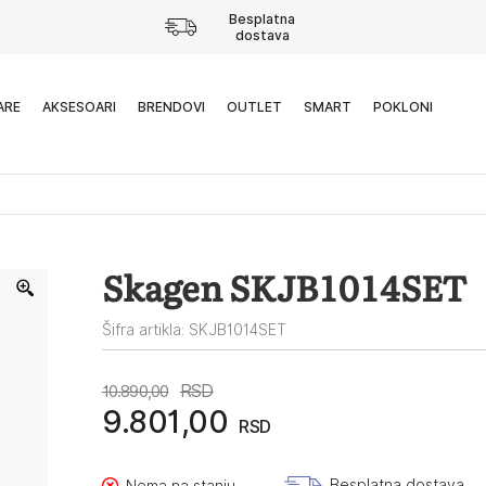
Besplatna
dostava
ARE
AKSESOARI
BRENDOVI
OUTLET
SMART
POKLONI
Skagen SKJB1014SET
Šifra artikla: SKJB1014SET
Originalna
Trenutna
RSD
10.890,00
9.801,00
RSD
cena
cena
je
je:
Besplatna dostava
Nema na stanju