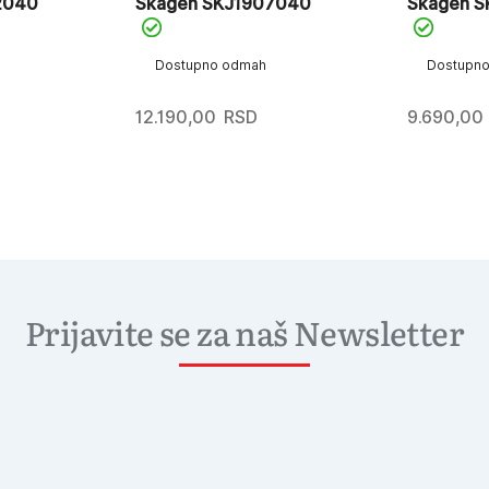
2040
Skagen SKJ1907040
Skagen S
Dostupno odmah
Dostupn
12.190,00
RSD
9.690,00
Prijavite se za naš Newsletter