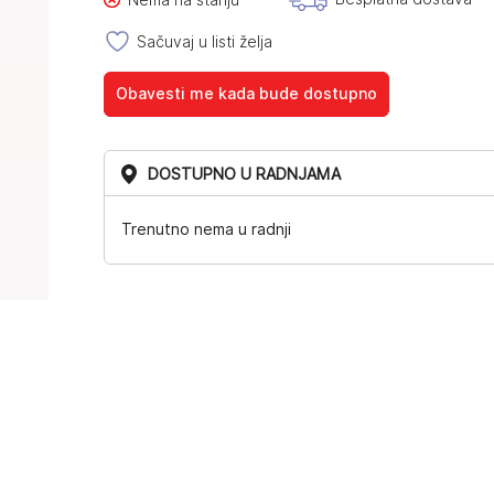
bila:
9.801,00RSD.
Sačuvaj u listi želja
10.890,00RSD.
Obavesti me kada bude dostupno
DOSTUPNO U RADNJAMA
Trenutno nema u radnji