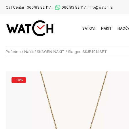
Call Centar:
060/83 82 117
060/83 82 117
info@watch.rs
SATOVI
NAKIT
NAOČ
Početna
/
Nakit
/
SKAGEN NAKIT
/
Skagen SKJB1014SET
-10%