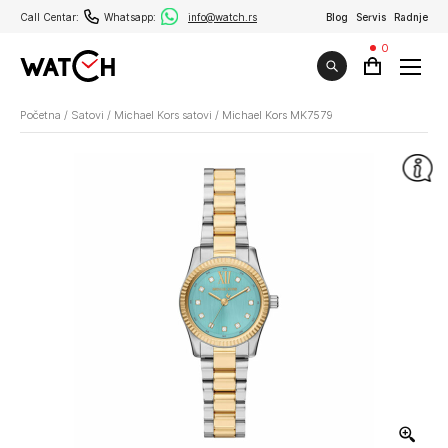
Call Centar:
Whatsapp:
info@watch.rs
Blog
Servis
Radnje
0
Početna
/
Satovi
/
Michael Kors satovi
/
Michael Kors MK7579