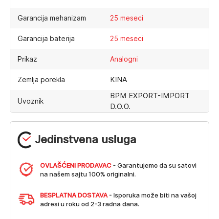
Garancija mehanizam
25 meseci
Garancija baterija
25 meseci
Prikaz
Analogni
KINA
Zemlja porekla
BPM EXPORT-IMPORT
Uvoznik
D.O.O.
Jedinstvena usluga
OVLAŠĆENI PRODAVAC
- Garantujemo da su satovi
na našem sajtu 100% originalni.
BESPLATNA DOSTAVA
- Isporuka može biti na vašoj
adresi u roku od 2-3 radna dana.