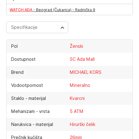
WATCH ADA
-
Beograd (Čukarica) - Radnička 9
Specifikacije
Pol
Ženski
Dostupnost
SC Ada Mall
Brend
MICHAEL KORS
Vodootpornost
Mineralno
Staklo - materijal
Kvarcni
Mehanizam - vrsta
5 ATM
Narukvica - materijal
Hirurški čelik
Prečnik kućišta
26mm