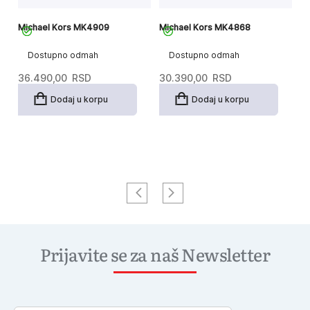
Michael Kors MK4909
Michael Kors MK4868
Mi
R
Dostupno odmah
Dostupno odmah
36.490,00
RSD
30.390,00
RSD
2
Dodaj u korpu
Dodaj u korpu
Prijavite se za naš Newsletter