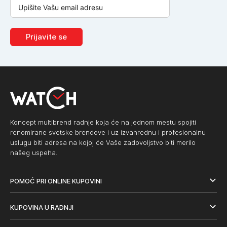
Prijavite se
Koncept multibrend radnje koja će na jednom mestu spojiti
renomirane svetske brendove i uz izvanrednu i profesionalnu
uslugu biti adresa na kojoj će Vaše zadovoljstvo biti merilo
našeg uspeha.
POMOĆ PRI ONLINE KUPOVINI
KUPOVINA U RADNJI