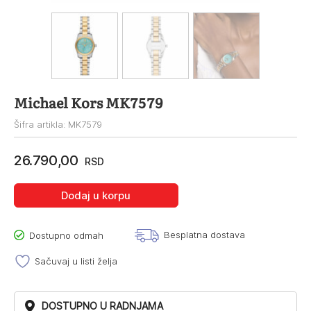
Michael Kors MK7579
Šifra artikla: MK7579
26.790,00
RSD
Dodaj u korpu
Besplatna dostava
Dostupno odmah
Sačuvaj u listi želja
DOSTUPNO U RADNJAMA