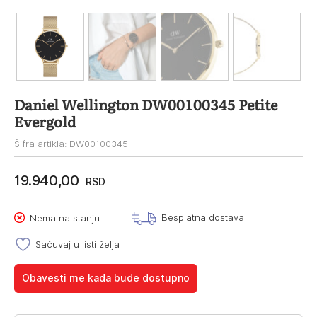
Daniel Wellington DW00100345 Petite
Evergold
Šifra artikla: DW00100345
19.940,00
RSD
Besplatna dostava
Nema na stanju
Sačuvaj u listi želja
Obavesti me kada bude dostupno