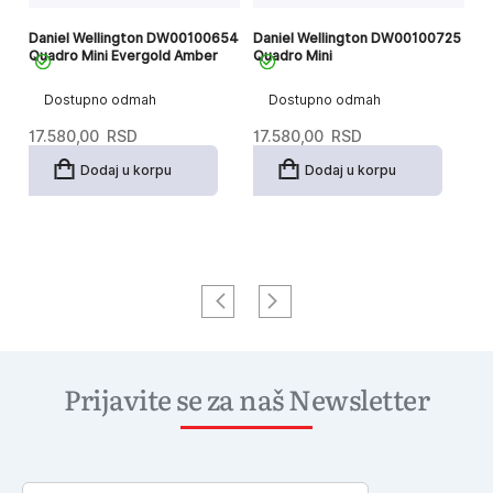
72
Daniel Wellington DW00100654
Daniel Wellington DW00100725
Da
Quadro Mini Evergold Amber
Quadro Mini
B
Dostupno odmah
Dostupno odmah
17.580,00
RSD
17.580,00
RSD
1
Dodaj u korpu
Dodaj u korpu
Prijavite se za naš Newsletter