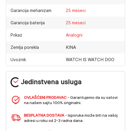
Garancija mehanizam
25 meseci
Garancija baterija
25 meseci
Prikaz
Analogni
KINA
Zemlja porekla
WATCH IS WATCH DOO
Uvoznik
Jedinstvena usluga
OVLAŠĆENI PRODAVAC
- Garantujemo da su satovi
na našem sajtu 100% originalni.
BESPLATNA DOSTAVA
- Isporuka može biti na vašoj
adresi u roku od 2-3 radna dana.