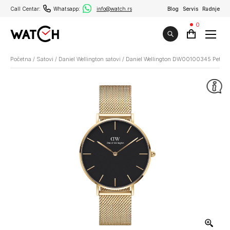
Call Centar:
Whatsapp:
info@watch.rs
Blog
Servis
Radnje
0
Početna
/
Satovi
/
Daniel Wellington satovi
/
Daniel Wellington DW00100345 Petite 