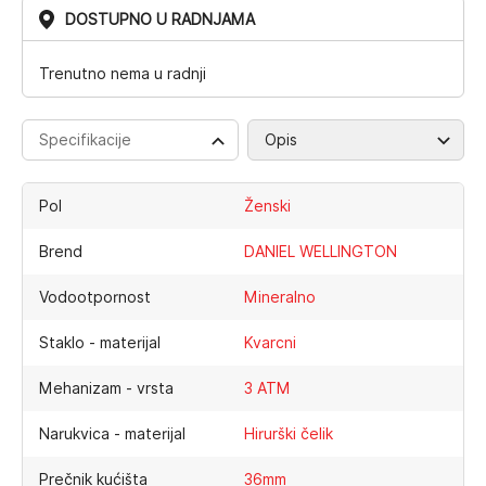
DOSTUPNO U RADNJAMA
Trenutno nema u radnji
Specifikacije
Opis
Pol
Ženski
Brend
DANIEL WELLINGTON
Vodootpornost
Mineralno
Staklo - materijal
Kvarcni
Mehanizam - vrsta
3 ATM
Narukvica - materijal
Hirurški čelik
Prečnik kućišta
36mm