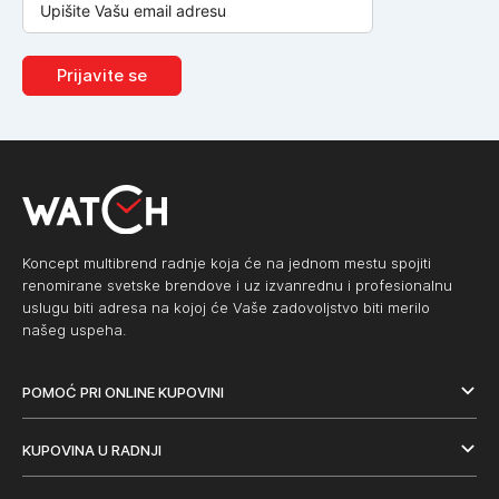
Prijavite se
Koncept multibrend radnje koja će na jednom mestu spojiti
renomirane svetske brendove i uz izvanrednu i profesionalnu
uslugu biti adresa na kojoj će Vaše zadovoljstvo biti merilo
našeg uspeha.
POMOĆ PRI ONLINE KUPOVINI
KUPOVINA U RADNJI