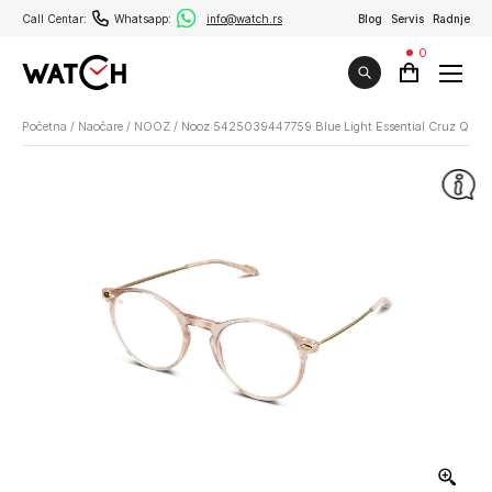
Call Centar:
Whatsapp:
info@watch.rs
Blog
Servis
Radnje
0
Početna
/
Naočare
/
NOOZ
/
Nooz 5425039447759 Blue Light Essential Cruz Quar