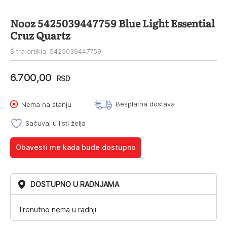
Nooz 5425039447759 Blue Light Essential
Cruz Quartz
Šifra artikla: 5425039447759
6.700,00
RSD
Besplatna dostava
Nema na stanju
Sačuvaj u listi želja
Obavesti me kada bude dostupno
DOSTUPNO U RADNJAMA
Trenutno nema u radnji