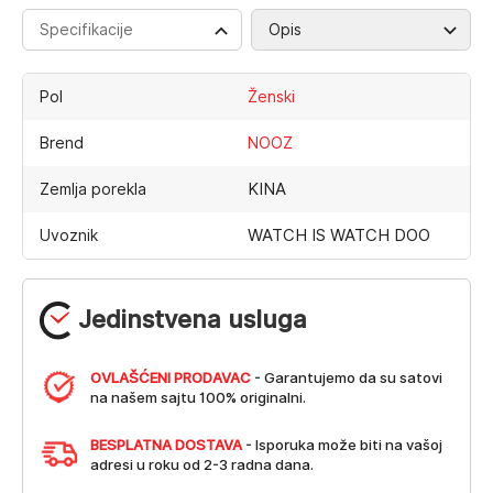
Specifikacije
Opis
Pol
Ženski
Brend
NOOZ
KINA
Zemlja porekla
WATCH IS WATCH DOO
Uvoznik
Jedinstvena usluga
OVLAŠĆENI PRODAVAC
- Garantujemo da su satovi
na našem sajtu 100% originalni.
BESPLATNA DOSTAVA
- Isporuka može biti na vašoj
adresi u roku od 2-3 radna dana.