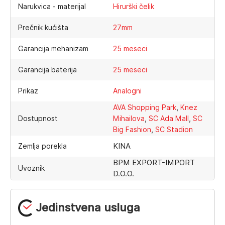
Narukvica - materijal
Hirurški čelik
Prečnik kućišta
27mm
Garancija mehanizam
25 meseci
Garancija baterija
25 meseci
Prikaz
Analogni
,
AVA Shopping Park
Knez
,
,
Dostupnost
Mihailova
SC Ada Mall
SC
,
Big Fashion
SC Stadion
KINA
Zemlja porekla
BPM EXPORT-IMPORT
Uvoznik
D.O.O.
Jedinstvena usluga