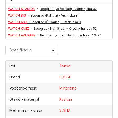
-
WATCH STADION
Beograd (Voždovac) - Zaplanjska 32
-
WATCH BIG
Beograd (Palilula) - Višnjička 84
WATCH ADA
-
Beograd (Čukarica) - Radnička 9
-
WATCH KNEZ
Beograd (Stari Grad) - Knez Mihailova 52
-
WATCH AVA PARK
Beograd (Zuce) - Astrid Lindgren 13-27
Specifikacije
Pol
Ženski
Brend
FOSSIL
Vodootpornost
Mineralno
Staklo - materijal
Kvarcni
Mehanizam - vrsta
3 ATM