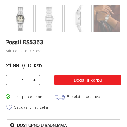
Fossil ES5363
Šifra artikla: ES5363
21.990,00
RSD
Fossil
Dodaj u korpu
ES5363
količina
Besplatna dostava
Dostupno odmah
Sačuvaj u listi želja
DOSTUPNO U RADNJAMA