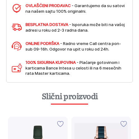
OVLAŠĆENI PRODAVAC
- Garantujemo da su satovi
na našem sajtu 100% originalni.
BESPLATNA DOSTAVA
- Isporuka može biti na vašoj
adresi u roku od 2-3 radna dana.
ONLINE PODRŠKA
- Radno vreme Call centra pon-
sub 09-16h. Odgovor na upit u roku od 24h.
100% SIGURNA KUPOVINA
- Plaćanje gotovinom i
karticama Bance Intesa u celosti ili na 6 mesečnih
rata Master karticama.
Slični proizvodi