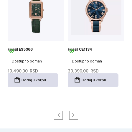
Fossil ES5366
Fossil CE1134
Fo
Dostupno odmah
Dostupno odmah
19.490,00
RSD
30.390,00
RSD
2
Dodaj u korpu
Dodaj u korpu