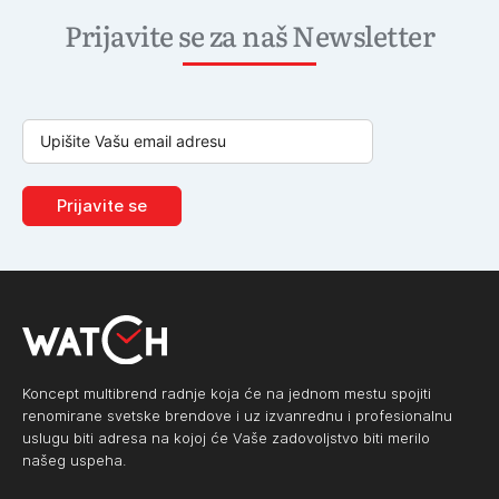
Prijavite se za naš Newsletter
Prijavite se
Koncept multibrend radnje koja će na jednom mestu spojiti
renomirane svetske brendove i uz izvanrednu i profesionalnu
uslugu biti adresa na kojoj će Vaše zadovoljstvo biti merilo
našeg uspeha.