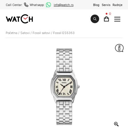
Call Centar:
Whatsapp:
info@watch.rs
Blog
Servis
Radnje
0
Početna
/
Satovi
/
Fossil satovi
/
Fossil ES5363