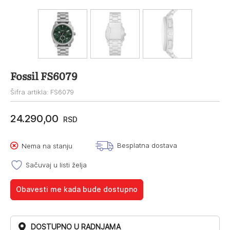
Fossil FS6079
Šifra artikla: FS6079
24.290,00
RSD
Besplatna dostava
Nema na stanju
Sačuvaj u listi želja
Obavesti me kada bude dostupno
DOSTUPNO U RADNJAMA