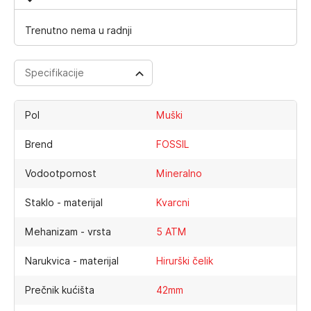
Trenutno nema u radnji
Specifikacije
Pol
Muški
Brend
FOSSIL
Vodootpornost
Mineralno
Staklo - materijal
Kvarcni
Mehanizam - vrsta
5 ATM
Narukvica - materijal
Hirurški čelik
Prečnik kućišta
42mm