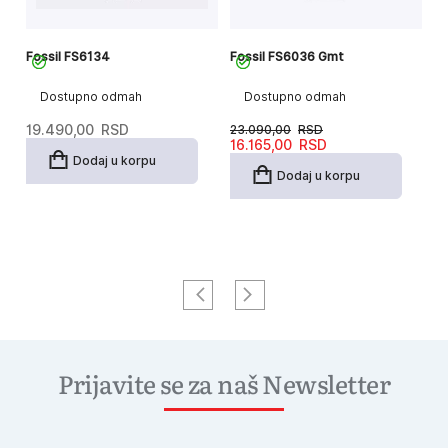
Fossil FS6134
Fossil FS6036 Gmt
Fo
Dostupno odmah
Dostupno odmah
19.490,00
RSD
23.090,00
RSD
1
Originalna
Trenutna
16.165,00
RSD
cena
cena
Dodaj u korpu
je
je:
Dodaj u korpu
bila:
16.165,00RSD.
23.090,00RSD.
Prijavite se za naš Newsletter