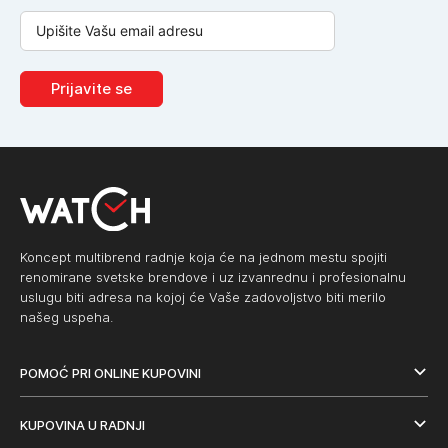
Prijavite se
Koncept multibrend radnje koja će na jednom mestu spojiti
renomirane svetske brendove i uz izvanrednu i profesionalnu
uslugu biti adresa na kojoj će Vaše zadovoljstvo biti merilo
našeg uspeha.
POMOĆ PRI ONLINE KUPOVINI
KUPOVINA U RADNJI