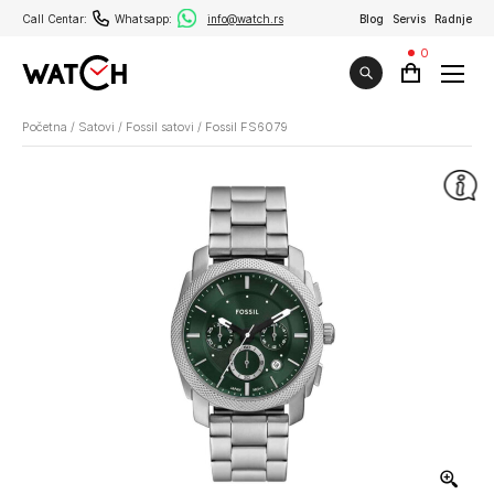
Call Centar:
Whatsapp:
info@watch.rs
Blog
Servis
Radnje
0
Početna
/
Satovi
/
Fossil satovi
/
Fossil FS6079