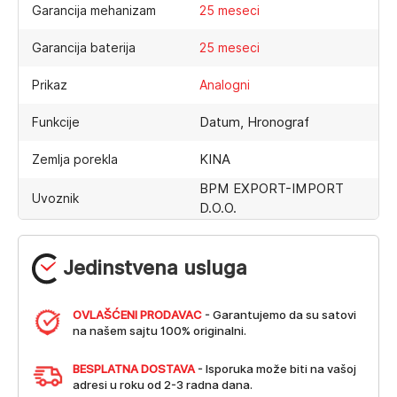
Garancija mehanizam
25 meseci
Garancija baterija
25 meseci
Prikaz
Analogni
Datum, Hronograf
Funkcije
KINA
Zemlja porekla
BPM EXPORT-IMPORT
Uvoznik
D.O.O.
Jedinstvena usluga
OVLAŠĆENI PRODAVAC
- Garantujemo da su satovi
na našem sajtu 100% originalni.
BESPLATNA DOSTAVA
- Isporuka može biti na vašoj
adresi u roku od 2-3 radna dana.