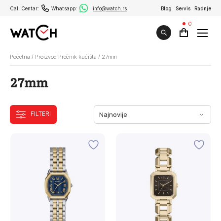
Call Centar:
Whatsapp:
info@watch.rs
Blog
Servis
Radnje
0
Početna
/
Proizvod Prečnik kućišta
/
27mm
27mm
FILTERI