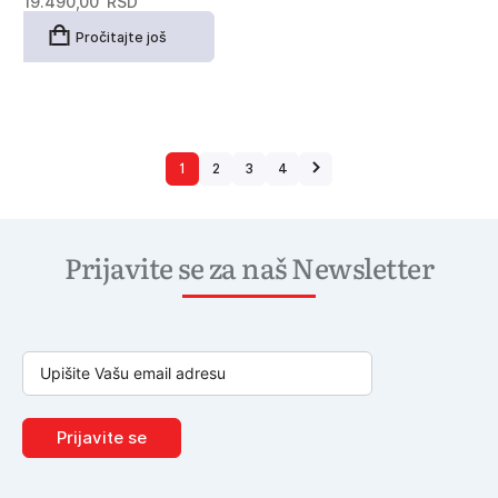
19.490,00
RSD
Pročitajte još
1
2
3
4
Prijavite se za naš Newsletter
Prijavite se