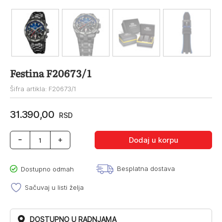
Festina F20673/1
Šifra artikla: F20673/1
31.390,00
RSD
Festina
Dodaj u korpu
F20673/1
količina
Besplatna dostava
Dostupno odmah
Sačuvaj u listi želja
DOSTUPNO U RADNJAMA