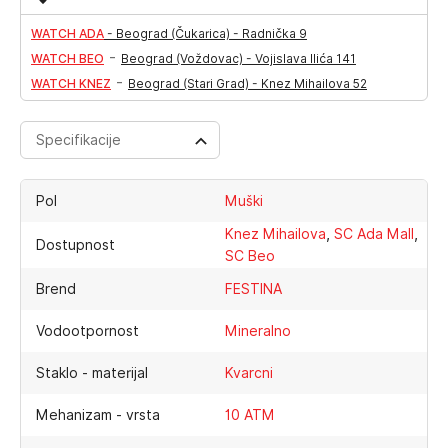
WATCH ADA
-
Beograd (Čukarica) - Radnička 9
-
WATCH BEO
Beograd (Voždovac) - Vojislava Ilića 141
-
WATCH KNEZ
Beograd (Stari Grad) - Knez Mihailova 52
Specifikacije
Pol
Muški
,
,
Knez Mihailova
SC Ada Mall
Dostupnost
SC Beo
Brend
FESTINA
Vodootpornost
Mineralno
Staklo - materijal
Kvarcni
Mehanizam - vrsta
10 ATM