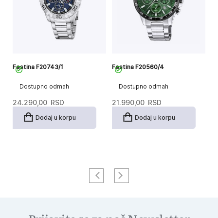
Festina F20743/1
Festina F20560/4
Fe
Dostupno odmah
Dostupno odmah
24.290,00
RSD
21.990,00
RSD
2
Dodaj u korpu
Dodaj u korpu