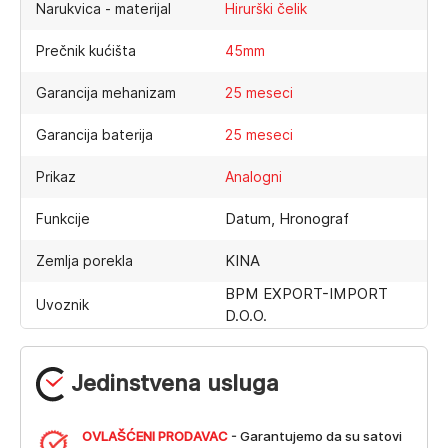
Narukvica - materijal
Hirurški čelik
Prečnik kućišta
45mm
Garancija mehanizam
25 meseci
Garancija baterija
25 meseci
Prikaz
Analogni
Datum, Hronograf
Funkcije
KINA
Zemlja porekla
BPM EXPORT-IMPORT
Uvoznik
D.O.O.
Jedinstvena usluga
OVLAŠĆENI PRODAVAC
- Garantujemo da su satovi