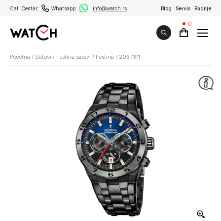
Call Centar:
Whatsapp:
info@watch.rs
Blog
Servis
Radnje
0
Početna
/
Satovi
/
Festina satovi
/
Festina F20673/1