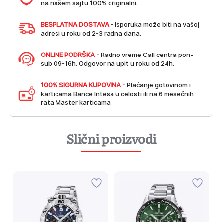
na našem sajtu 100% originalni.
BESPLATNA DOSTAVA
- Isporuka može biti na vašoj
adresi u roku od 2-3 radna dana.
ONLINE PODRŠKA
- Radno vreme Call centra pon-
sub 09-16h. Odgovor na upit u roku od 24h.
100% SIGURNA KUPOVINA
- Plaćanje gotovinom i
karticama Bance Intesa u celosti ili na 6 mesečnih
rata Master karticama.
Slični proizvodi