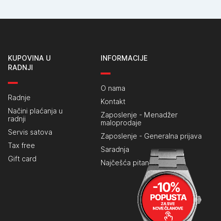
KUPOVINA U
INFORMACIJE
RADNJI
O nama
Radnje
Kontakt
Načini plaćanja u
Zaposlenje - Menadžer
radnji
maloprodaje
Servis satova
Zaposlenje - Generalna prijava
Tax free
Saradnja
Gift card
Najčešća pitanja