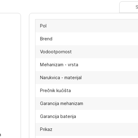
S
Pol
Brend
Vodootpornost
Mehanizam - vrsta
Narukvica - materijal
Prečnik kućišta
Garancija mehanizam
-
Garancija baterija
Prikaz
h