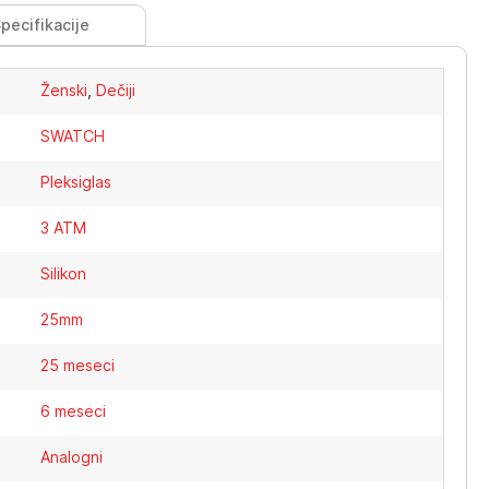
pecifikacije
Ženski
,
Dečiji
SWATCH
Pleksiglas
3 ATM
Silikon
25mm
25 meseci
6 meseci
Analogni