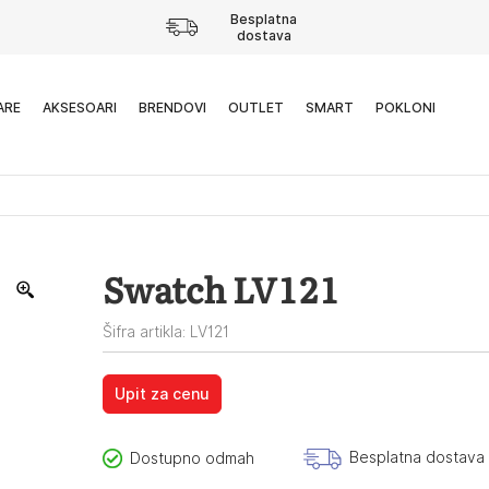
Besplatna
dostava
ARE
AKSESOARI
BRENDOVI
OUTLET
SMART
POKLONI
Swatch LV121
Šifra artikla: LV121
Upit za cenu
Besplatna dostava
Dostupno odmah