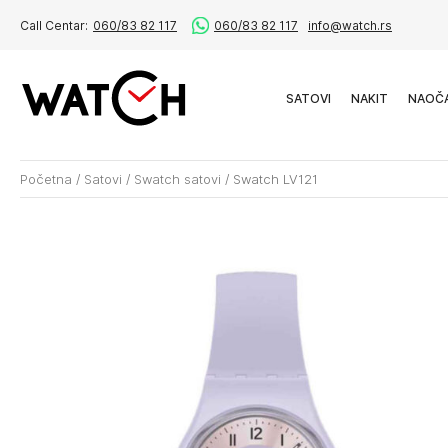
Call Centar:
060/83 82 117
060/83 82 117
info@watch.rs
SATOVI
NAKIT
NAOČ
Početna
/
Satovi
/
Swatch satovi
/
Swatch LV121