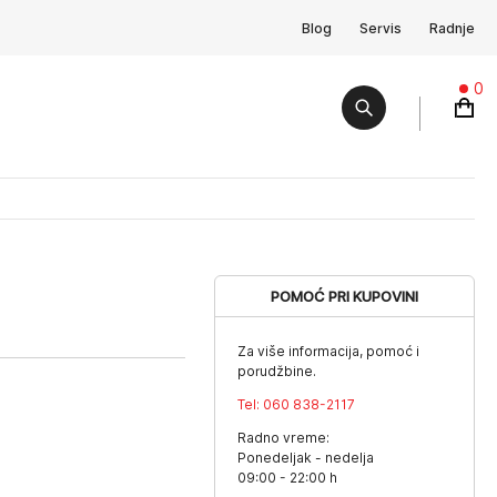
Blog
Servis
Radnje
0
POMOĆ PRI KUPOVINI
Za više informacija, pomoć i
porudžbine.
Tel:
060 838-2117
Radno vreme:
Ponedeljak - nedelja
09:00 - 22:00 h