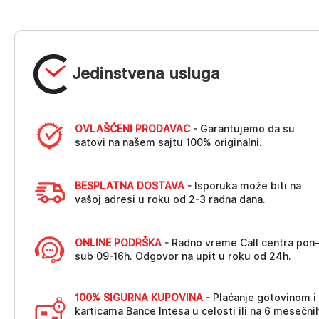
Jedinstvena usluga
OVLAŠĆENI PRODAVAC
- Garantujemo da su
satovi na našem sajtu 100% originalni.
BESPLATNA DOSTAVA
- Isporuka može biti na
vašoj adresi u roku od 2-3 radna dana.
ONLINE PODRŠKA
- Radno vreme Call centra pon
sub 09-16h. Odgovor na upit u roku od 24h.
100% SIGURNA KUPOVINA
- Plaćanje gotovinom i
karticama Bance Intesa u celosti ili na 6 mesečni