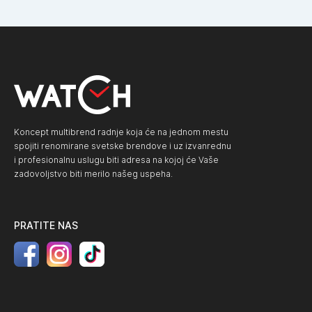
Koncept multibrend radnje koja će na jednom mestu
spojiti renomirane svetske brendove i uz izvanrednu
i profesionalnu uslugu biti adresa na kojoj će Vaše
zadovoljstvo biti merilo našeg uspeha.
PRATITE NAS