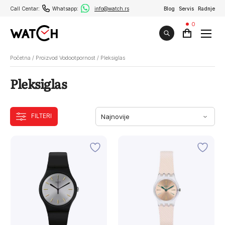
Call Centar:
Whatsapp:
info@watch.rs
Blog
Servis
Radnje
0
Početna
/
Proizvod Vodootpornost
/
Pleksiglas
Pleksiglas
FILTERI