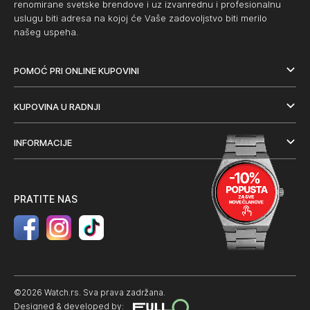
renomirane svetske brendove i uz izvanrednu i profesionalnu
uslugu biti adresa na kojoj će Vaše zadovoljstvo biti merilo
našeg uspeha.
POMOĆ PRI ONLINE KUPOVINI
KUPOVINA U RADNJI
INFORMACIJE
PRATITE NAS
©2026 Watch.rs. Sva prava zadržana.
Designed & developed by: