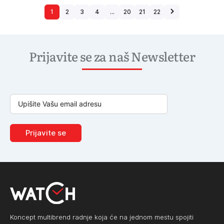
1
2
3
4
…
20
21
22
Prijavite se za naš Newsletter
Prijavite se
Koncept multibrend radnje koja će na jednom mestu spojiti