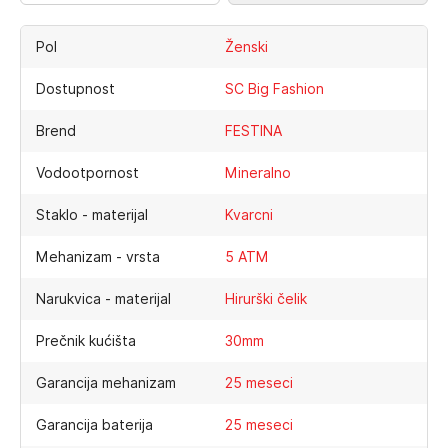
Pol
Ženski
Dostupnost
SC Big Fashion
Brend
FESTINA
Vodootpornost
Mineralno
Staklo - materijal
Kvarcni
Mehanizam - vrsta
5 ATM
Narukvica - materijal
Hirurški čelik
Prečnik kućišta
30mm
Garancija mehanizam
25 meseci
Garancija baterija
25 meseci