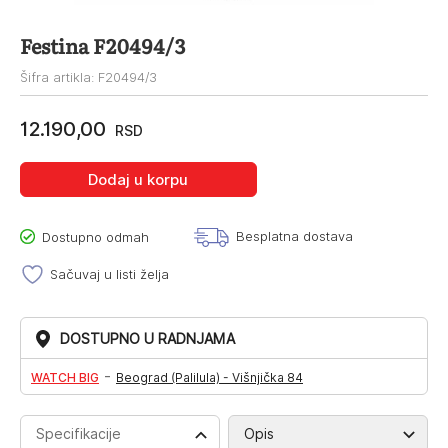
Festina F20494/3
Šifra artikla: F20494/3
12.190,00
RSD
Dodaj u korpu
Besplatna dostava
Dostupno odmah
Sačuvaj u listi želja
DOSTUPNO U RADNJAMA
-
WATCH BIG
Beograd (Palilula) - Višnjička 84
Specifikacije
Opis