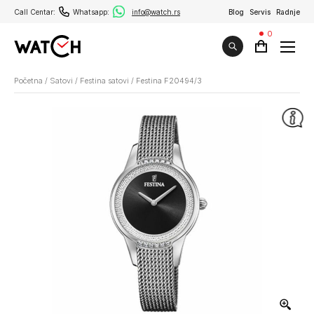
Call Centar:
Whatsapp:
info@watch.rs
Blog
Servis
Radnje
0
Početna
/
Satovi
/
Festina satovi
/
Festina F20494/3