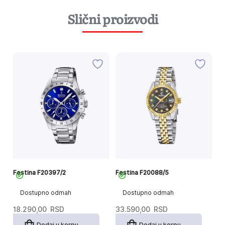
Slični proizvodi
Festina F20397/2
Festina F20088/5
Fe
Dostupno odmah
Dostupno odmah
18.290,00
RSD
33.590,00
RSD
12
Dodaj u korpu
Dodaj u korpu