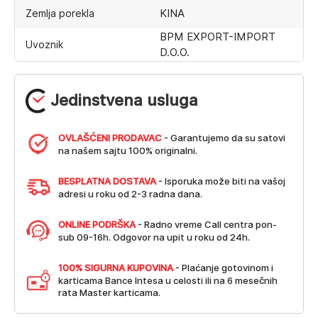
KINA
Zemlja porekla
BPM EXPORT-IMPORT
Uvoznik
D.O.O.
Jedinstvena usluga
OVLAŠĆENI PRODAVAC
- Garantujemo da su satovi
na našem sajtu 100% originalni.
BESPLATNA DOSTAVA
- Isporuka može biti na vašoj
adresi u roku od 2-3 radna dana.
ONLINE PODRŠKA
- Radno vreme Call centra pon-
sub 09-16h. Odgovor na upit u roku od 24h.
100% SIGURNA KUPOVINA
- Plaćanje gotovinom i
karticama Bance Intesa u celosti ili na 6 mesečnih
rata Master karticama.