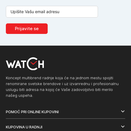
Prijavite se
Koncept multibrend radnje koja će na jednom mestu spojiti
renomirane svetske brendove i uz izvanrednu i profesionalnu
uslugu biti adresa na kojoj će Vaše zadovoljstvo biti merilo
našeg uspeha.
POMOĆ PRI ONLINE KUPOVINI
KUPOVINA U RADNJI