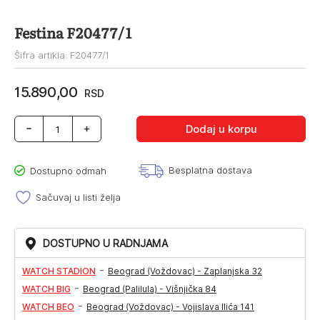
Festina F20477/1
Šifra artikla: F20477/1
15.890,00
RSD
Festina
Dodaj u korpu
F20477/1
količina
Besplatna dostava
Dostupno odmah
Sačuvaj u listi želja
DOSTUPNO U RADNJAMA
-
WATCH STADION
Beograd (Voždovac) - Zaplanjska 32
-
WATCH BIG
Beograd (Palilula) - Višnjička 84
-
WATCH BEO
Beograd (Voždovac) - Vojislava Ilića 141