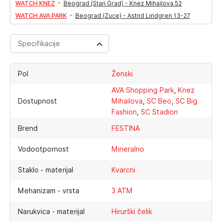
-
WATCH KNEZ
Beograd (Stari Grad) - Knez Mihailova 52
-
WATCH AVA PARK
Beograd (Zuce) - Astrid Lindgren 13-27
Specifikacije
Pol
Ženski
,
AVA Shopping Park
Knez
,
,
Dostupnost
Mihailova
SC Beo
SC Big
,
Fashion
SC Stadion
Brend
FESTINA
Vodootpornost
Mineralno
Staklo - materijal
Kvarcni
Mehanizam - vrsta
3 ATM
Narukvica - materijal
Hirurški čelik