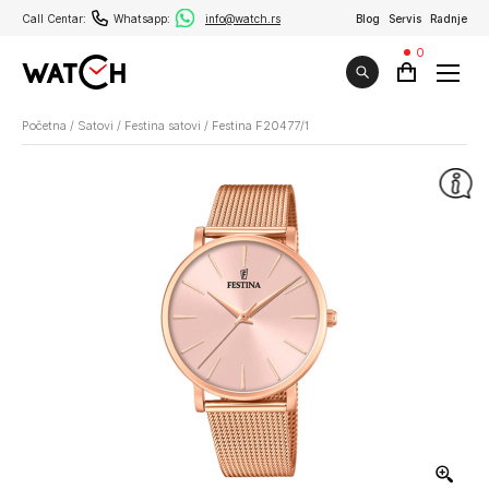
Call Centar:
Whatsapp:
info@watch.rs
Blog
Servis
Radnje
0
Početna
/
Satovi
/
Festina satovi
/
Festina F20477/1