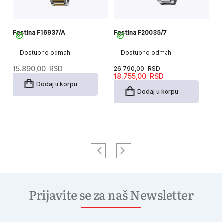
Festina F16937/A
Festina F20035/7
Fe
Dostupno odmah
Dostupno odmah
15.890,00
RSD
26.790,00
RSD
2
Originalna
Trenutna
18.755,00
RSD
cena
cena
Dodaj u korpu
je
je:
Dodaj u korpu
bila:
18.755,00RSD.
26.790,00RSD.
Prijavite se za naš Newsletter