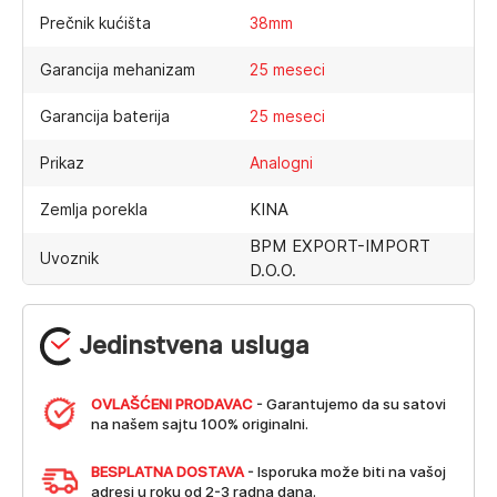
Prečnik kućišta
38mm
Garancija mehanizam
25 meseci
Garancija baterija
25 meseci
Prikaz
Analogni
KINA
Zemlja porekla
BPM EXPORT-IMPORT
Uvoznik
D.O.O.
Jedinstvena usluga
OVLAŠĆENI PRODAVAC
- Garantujemo da su satovi
na našem sajtu 100% originalni.
BESPLATNA DOSTAVA
- Isporuka može biti na vašoj
adresi u roku od 2-3 radna dana.