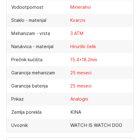
Vodootpornost
Mineralno
Staklo - materijal
Kvarcni
Mehanizam - vrsta
3 ATM
Narukvica - materijal
Hirurški čelik
Prečnik kućišta
15.4×18.2mm
Garancija mehanizam
25 meseci
Garancija baterija
25 meseci
Prikaz
Analogni
KINA
Zemlja porekla
WATCH IS WATCH DOO
Uvoznik