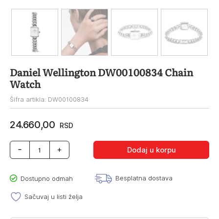
Daniel Wellington DW00100834 Chain
Watch
Šifra artikla: DW00100834
24.660,00
RSD
Daniel
Dodaj u korpu
Wellington
DW00100834
Chain
Besplatna dostava
Dostupno odmah
Watch
količina
Sačuvaj u listi želja