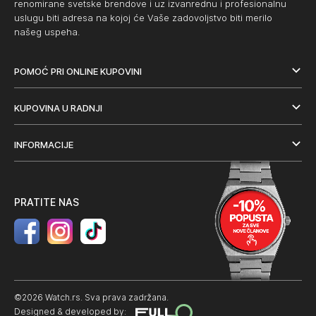
renomirane svetske brendove i uz izvanrednu i profesionalnu
uslugu biti adresa na kojoj će Vaše zadovoljstvo biti merilo
našeg uspeha.
POMOĆ PRI ONLINE KUPOVINI
KUPOVINA U RADNJI
INFORMACIJE
PRATITE NAS
©2026 Watch.rs. Sva prava zadržana.
Designed & developed by: