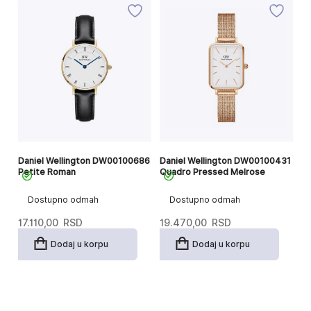
61
Daniel Wellington DW00100686
Daniel Wellington DW00100431
Da
Petite Roman
Quadro Pressed Melrose
Qu
Dostupno odmah
Dostupno odmah
17.110,00
RSD
19.470,00
RSD
1
Dodaj u korpu
Dodaj u korpu