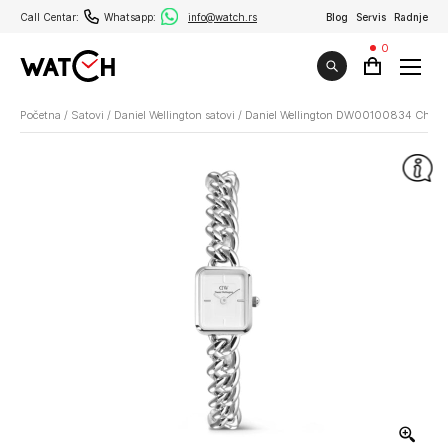
Call Centar:
Whatsapp:
info@watch.rs
Blog
Servis
Radnje
0
Početna
/
Satovi
/
Daniel Wellington satovi
/
Daniel Wellington DW00100834 Chain