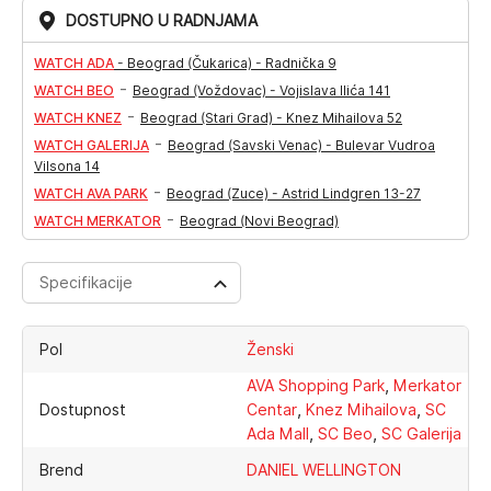
DOSTUPNO U RADNJAMA
WATCH ADA
-
Beograd (Čukarica) - Radnička 9
-
WATCH BEO
Beograd (Voždovac) - Vojislava Ilića 141
-
WATCH KNEZ
Beograd (Stari Grad) - Knez Mihailova 52
-
WATCH GALERIJA
Beograd (Savski Venac) - Bulevar Vudroa
Vilsona 14
-
WATCH AVA PARK
Beograd (Zuce) - Astrid Lindgren 13-27
-
WATCH MERKATOR
Beograd (Novi Beograd)
Specifikacije
Pol
Ženski
,
AVA Shopping Park
Merkator
,
,
Dostupnost
Centar
Knez Mihailova
SC
,
,
Ada Mall
SC Beo
SC Galerija
Brend
DANIEL WELLINGTON