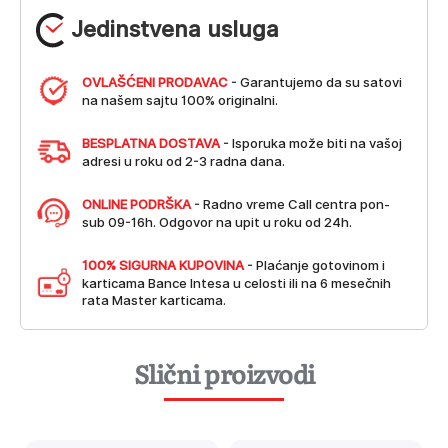
Jedinstvena usluga
OVLAŠĆENI PRODAVAC
- Garantujemo da su satovi
na našem sajtu 100% originalni.
BESPLATNA DOSTAVA
- Isporuka može biti na vašoj
adresi u roku od 2-3 radna dana.
ONLINE PODRŠKA
- Radno vreme Call centra pon-
sub 09-16h. Odgovor na upit u roku od 24h.
100% SIGURNA KUPOVINA
- Plaćanje gotovinom i
karticama Bance Intesa u celosti ili na 6 mesečnih
rata Master karticama.
Slični proizvodi