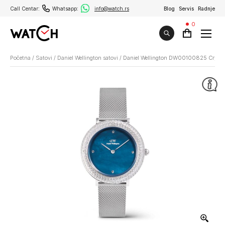
Call Centar:
Whatsapp:
info@watch.rs
Blog
Servis
Radnje
0
Početna
/
Satovi
/
Daniel Wellington satovi
/
Daniel Wellington DW00100825 Crystal 