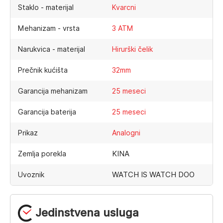
Staklo - materijal
Kvarcni
Mehanizam - vrsta
3 ATM
Narukvica - materijal
Hirurški čelik
Prečnik kućišta
32mm
Garancija mehanizam
25 meseci
Garancija baterija
25 meseci
Prikaz
Analogni
KINA
Zemlja porekla
WATCH IS WATCH DOO
Uvoznik
Jedinstvena usluga