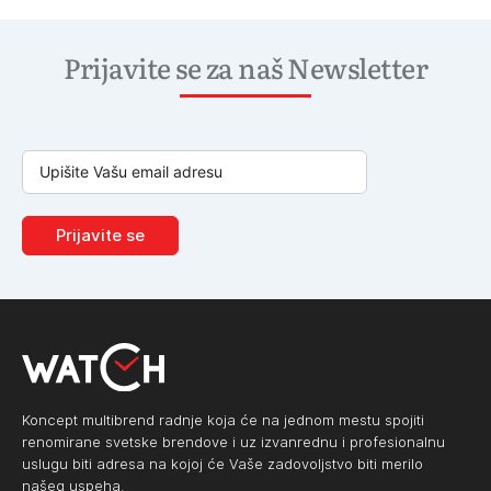
Prijavite se za naš Newsletter
Prijavite se
Koncept multibrend radnje koja će na jednom mestu spojiti
renomirane svetske brendove i uz izvanrednu i profesionalnu
uslugu biti adresa na kojoj će Vaše zadovoljstvo biti merilo
našeg uspeha.