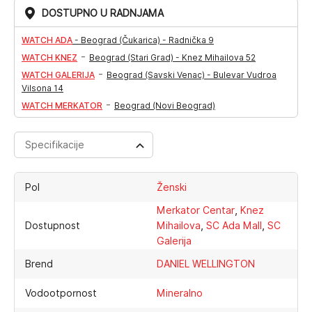
DOSTUPNO U RADNJAMA
WATCH ADA
-
Beograd (Čukarica) - Radnička 9
-
WATCH KNEZ
Beograd (Stari Grad) - Knez Mihailova 52
-
WATCH GALERIJA
Beograd (Savski Venac) - Bulevar Vudroa
Vilsona 14
-
WATCH MERKATOR
Beograd (Novi Beograd)
Specifikacije
Pol
Ženski
,
Merkator Centar
Knez
,
,
Dostupnost
Mihailova
SC Ada Mall
SC
Galerija
Brend
DANIEL WELLINGTON
Vodootpornost
Mineralno