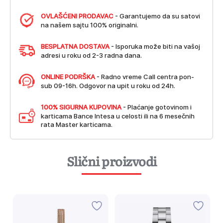
OVLAŠĆENI PRODAVAC
- Garantujemo da su satovi
na našem sajtu 100% originalni.
BESPLATNA DOSTAVA
- Isporuka može biti na vašoj
adresi u roku od 2-3 radna dana.
ONLINE PODRŠKA
- Radno vreme Call centra pon-
sub 09-16h. Odgovor na upit u roku od 24h.
100% SIGURNA KUPOVINA
- Plaćanje gotovinom i
karticama Bance Intesa u celosti ili na 6 mesečnih
rata Master karticama.
Slični proizvodi