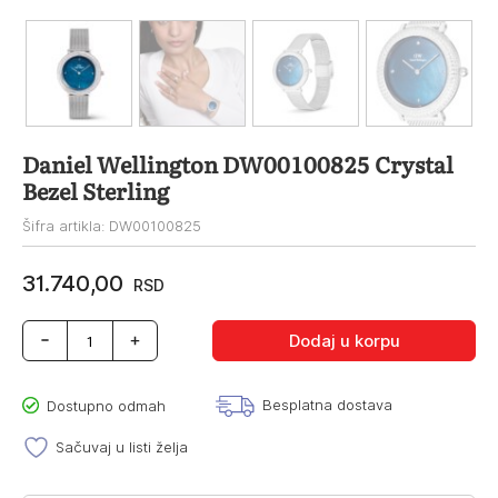
Daniel Wellington DW00100825 Crystal
Bezel Sterling
Šifra artikla: DW00100825
31.740,00
RSD
Daniel
Dodaj u korpu
Wellington
DW00100825
Crystal
Besplatna dostava
Dostupno odmah
Bezel
Sterling
Sačuvaj u listi želja
količina