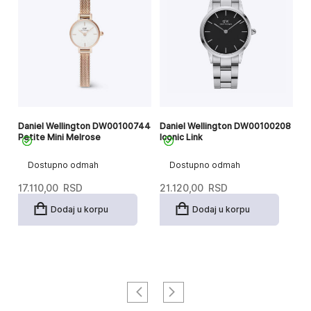
34
Daniel Wellington DW00100744
Daniel Wellington DW00100208
Da
Petite Mini Melrose
Iconic Link
Pe
Dostupno odmah
Dostupno odmah
17.110,00
RSD
21.120,00
RSD
17
Dodaj u korpu
Dodaj u korpu