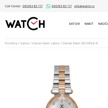
Call Centar:
060/83 82 117
060/83 82 117
info@watch.rs
SATOVI
NAKIT
NAOČ
Početna
/
Satovi
/
Daniel Klein satovi
/
Daniel Klein DK13954-6