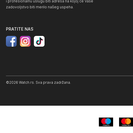
i profesionalnu uslugu biti adresa na kojoj će Vaše
zadovoljstvo biti merilo našeg uspeha.
PRATITE NAS
©2026 Watch.rs. Sva prava zadržana.