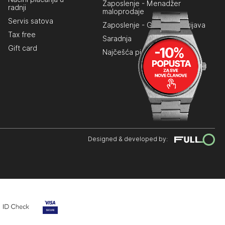
Zaposlenje - Menadžer
radnji
maloprodaje
Servis satova
Zaposlenje - Generalna prijava
Tax free
Saradnja
Gift card
Najčešća pitanja
Designed & developed by: