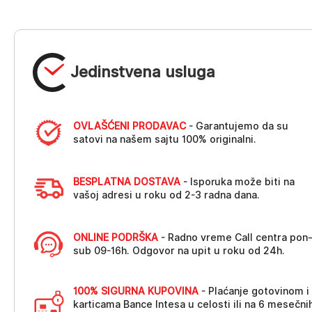
Jedinstvena usluga
OVLAŠĆENI PRODAVAC
- Garantujemo da su
satovi na našem sajtu 100% originalni.
BESPLATNA DOSTAVA
- Isporuka može biti na
vašoj adresi u roku od 2-3 radna dana.
ONLINE PODRŠKA
- Radno vreme Call centra pon
sub 09-16h. Odgovor na upit u roku od 24h.
100% SIGURNA KUPOVINA
- Plaćanje gotovinom i
karticama Bance Intesa u celosti ili na 6 mesečni