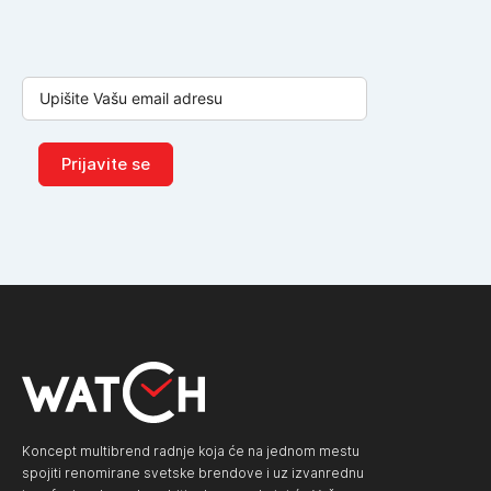
Prijavite se
Koncept multibrend radnje koja će na jednom mestu
spojiti renomirane svetske brendove i uz izvanrednu