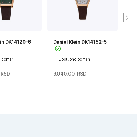
ein DK14120-6
Daniel Klein DK14152-5
Dan
o odmah
Dostupno odmah
D
RSD
6.040,00
RSD
5.