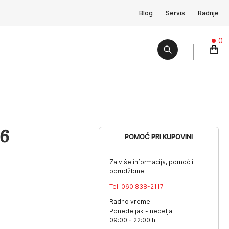
Blog
Servis
Radnje
0
-6
POMOĆ PRI KUPOVINI
Za više informacija, pomoć i
porudžbine.
Tel:
060 838-2117
Radno vreme:
Ponedeljak - nedelja
09:00 - 22:00 h