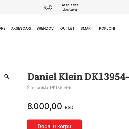
Besplatna
dostava
ARE
AKSESOARI
BRENDOVI
OUTLET
SMART
POKLONI
Daniel Klein DK13954
Šifra artikla: DK13954-6
8.000,00
RSD
Dodaj u korpu