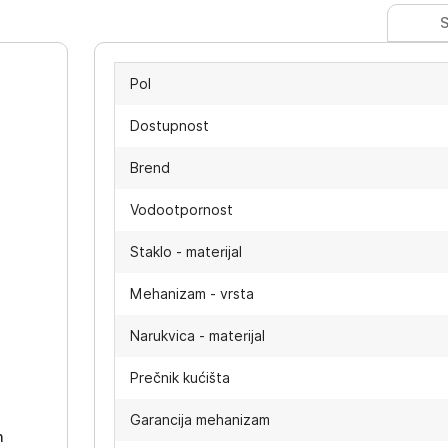
S
Pol
Dostupnost
Brend
Vodootpornost
Staklo - materijal
Mehanizam - vrsta
Narukvica - materijal
-
Prečnik kućišta
Garancija mehanizam
h