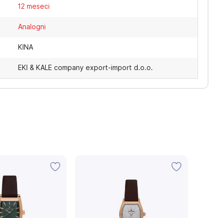
12 meseci
Analogni
KINA
EKI & KALE company export-import d.o.o.