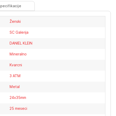
pecifikacije
Ženski
SC Galerija
DANIEL KLEIN
Mineralno
Kvarcni
3 ATM
Metal
24x35mm
25 meseci