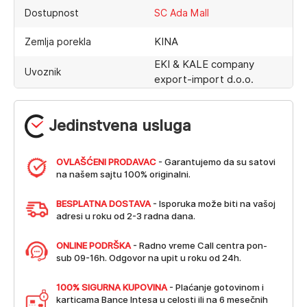
Dostupnost
SC Ada Mall
KINA
Zemlja porekla
EKI & KALE company
Uvoznik
export-import d.o.o.
Jedinstvena usluga
OVLAŠĆENI PRODAVAC
- Garantujemo da su satovi
na našem sajtu 100% originalni.
BESPLATNA DOSTAVA
- Isporuka može biti na vašoj
adresi u roku od 2-3 radna dana.
ONLINE PODRŠKA
- Radno vreme Call centra pon-
sub 09-16h. Odgovor na upit u roku od 24h.
100% SIGURNA KUPOVINA
- Plaćanje gotovinom i
karticama Bance Intesa u celosti ili na 6 mesečnih