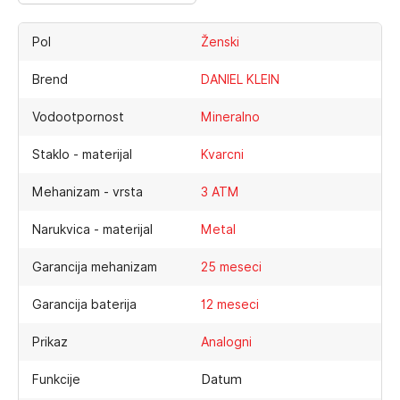
Pol
Ženski
Brend
DANIEL KLEIN
Vodootpornost
Mineralno
Staklo - materijal
Kvarcni
Mehanizam - vrsta
3 ATM
Narukvica - materijal
Metal
Garancija mehanizam
25 meseci
Garancija baterija
12 meseci
Prikaz
Analogni
Datum
Funkcije