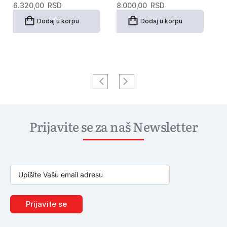
6.320,00
RSD
8.000,00
RSD
6
Dodaj u korpu
Dodaj u korpu
Prijavite se za naš Newsletter
Prijavite se