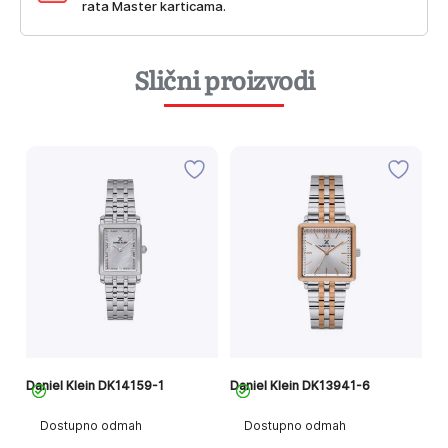
rata Master karticama.
Slični proizvodi
Daniel Klein DK14159-1
Daniel Klein DK13941-6
Da
Dostupno odmah
Dostupno odmah