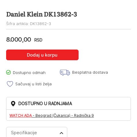
Daniel Klein DK13862-3
Šifra artikla: DK13862-3
8.000,00
RSD
Dodaj u korpu
Besplatna dostava
Dostupno odmah
Sačuvaj u listi želja
DOSTUPNO U RADNJAMA
WATCH ADA
-
Beograd (Čukarica) - Radnička 9
Specifikacije