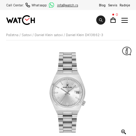
Call Centar:
Whatsapp:
info@watch.rs
Blog
Servis
Radnje
0
Početna
/
Satovi
/
Daniel Klein satovi
/
Daniel Klein DK13862-3