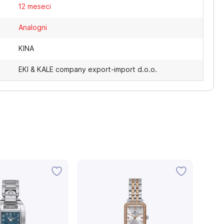
12 meseci
Analogni
KINA
EKI & KALE company export-import d.o.o.