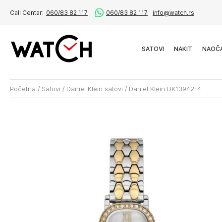
Call Centar:
060/83 82 117
060/83 82 117
info@watch.rs
SATOVI
NAKIT
NAOČ
Početna
/
Satovi
/
Daniel Klein satovi
/
Daniel Klein DK13942-4