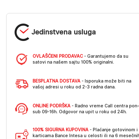
Jedinstvena usluga
OVLAŠĆENI PRODAVAC
- Garantujemo da su
satovi na našem sajtu 100% originalni.
BESPLATNA DOSTAVA
- Isporuka može biti na
vašoj adresi u roku od 2-3 radna dana.
ONLINE PODRŠKA
- Radno vreme Call centra pon
sub 09-16h. Odgovor na upit u roku od 24h.
100% SIGURNA KUPOVINA
- Plaćanje gotovinom i
karticama Bance Intesa u celosti ili na 6 mesečni