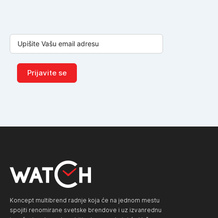
Prijavite se
Koncept multibrend radnje koja će na jednom mestu
spojiti renomirane svetske brendove i uz izvanrednu