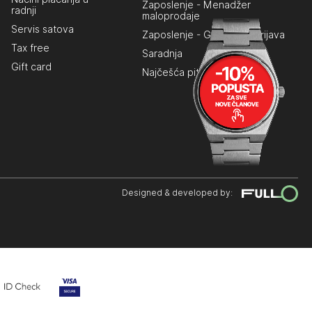
Zaposlenje - Menadžer
radnji
maloprodaje
Servis satova
Zaposlenje - Generalna prijava
Tax free
Saradnja
Gift card
Najčešća pitanja
Designed & developed by: