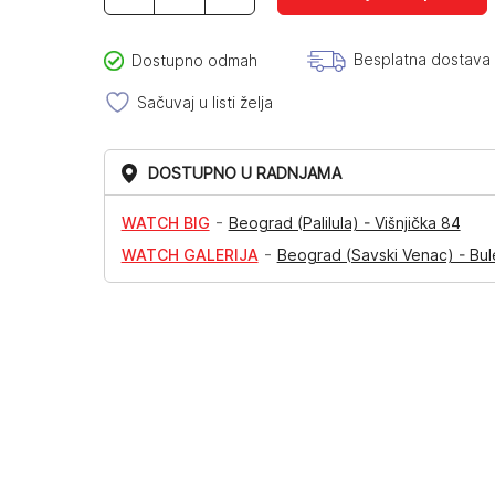
DK13942-
4
količina
Besplatna dostava
Dostupno odmah
Sačuvaj u listi želja
DOSTUPNO U RADNJAMA
-
WATCH BIG
Beograd (Palilula) - Višnjička 84
-
WATCH GALERIJA
Beograd (Savski Venac) - Bul