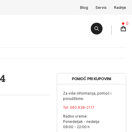
Blog
Servis
Radnje
0
-4
POMOĆ PRI KUPOVINI
Za više informacija, pomoć i
porudžbine.
Tel:
060 838-2117
Radno vreme:
Ponedeljak - nedelja
09:00 - 22:00 h