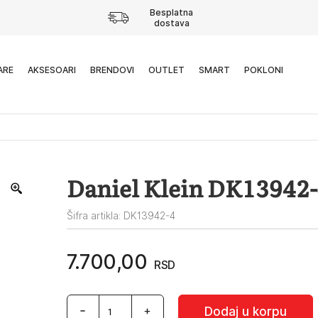
Besplatna
dostava
ARE
AKSESOARI
BRENDOVI
OUTLET
SMART
POKLONI
Daniel Klein DK13942
Šifra artikla: DK13942-4
7.700,00
RSD
Daniel
Dodaj u korpu
Klein