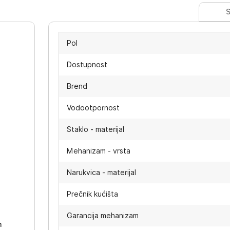
S
Pol
Dostupnost
Brend
Vodootpornost
Staklo - materijal
Mehanizam - vrsta
Narukvica - materijal
-
Prečnik kućišta
Garancija mehanizam
h