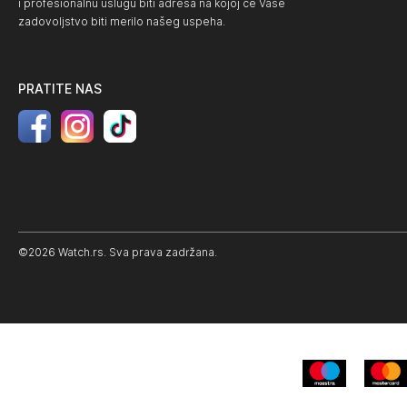
i profesionalnu uslugu biti adresa na kojoj će Vaše
zadovoljstvo biti merilo našeg uspeha.
PRATITE NAS
©2026 Watch.rs. Sva prava zadržana.