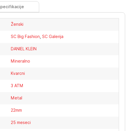
pecifikacije
Ženski
SC Big Fashion
,
SC Galerija
DANIEL KLEIN
Mineralno
Kvarcni
3 ATM
Metal
22mm
25 meseci