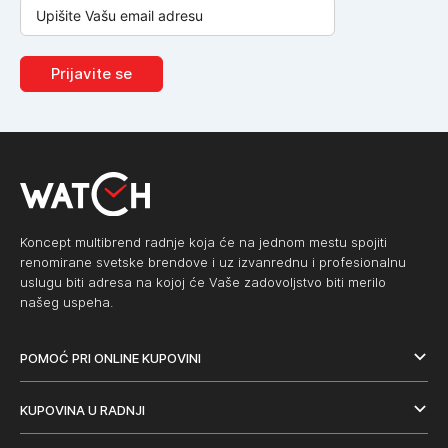
Prijavite se
Koncept multibrend radnje koja će na jednom mestu spojiti
renomirane svetske brendove i uz izvanrednu i profesionalnu
uslugu biti adresa na kojoj će Vaše zadovoljstvo biti merilo
našeg uspeha.
POMOĆ PRI ONLINE KUPOVINI
KUPOVINA U RADNJI