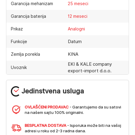
Garancija mehanizam
25 meseci
Garancija baterija
12 meseci
Prikaz
Analogni
Datum
Funkcije
KINA
Zemlja porekla
EKI & KALE company
Uvoznik
export-import d.o.o.
Jedinstvena usluga
OVLAŠĆENI PRODAVAC
- Garantujemo da su satovi
na našem sajtu 100% originalni.
BESPLATNA DOSTAVA
- Isporuka može biti na vašoj
adresi u roku od 2-3 radna dana.