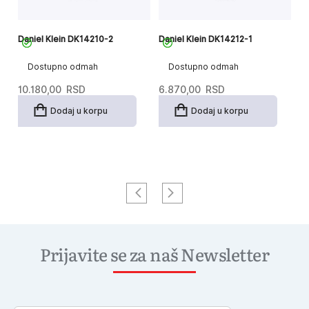
Daniel Klein DK14210-2
Daniel Klein DK14212-1
Da
Dostupno odmah
Dostupno odmah
10.180,00
RSD
6.870,00
RSD
7
Dodaj u korpu
Dodaj u korpu
Prijavite se za naš Newsletter