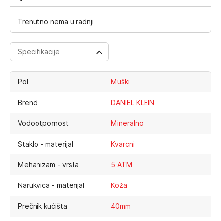
Trenutno nema u radnji
Specifikacije
Pol
Muški
Brend
DANIEL KLEIN
Vodootpornost
Mineralno
Staklo - materijal
Kvarcni
Mehanizam - vrsta
5 ATM
Narukvica - materijal
Koža
Prečnik kućišta
40mm