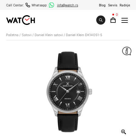
Call Centar:
Whatsapp:
info@watch.rs
Blog
Servis
Radnje
0
Početna
/
Satovi
/
Daniel Klein satovi
/
Daniel Klein DK14051-5