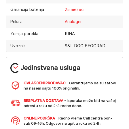
Garancija baterija
25 meseci
Prikaz
Analogni
KINA
Zemlja porekla
S&L DOO BEOGRAD
Uvoznik
Jedinstvena usluga
OVLAŠĆENI PRODAVAC
- Garantujemo da su satovi
na našem sajtu 100% originalni.
BESPLATNA DOSTAVA
- Isporuka može biti na vašoj
adresi u roku od 2-3 radna dana.
ONLINE PODRŠKA
- Radno vreme Call centra pon-
sub 09-16h. Odgovor na upit u roku od 24h.