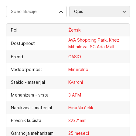
Specifikacije
Opis
Pol
Ženski
,
AVA Shopping Park
Knez
Dostupnost
,
Mihailova
SC Ada Mall
Brend
CASIO
Vodootpornost
Mineralno
Staklo - materijal
Kvarcni
Mehanizam - vrsta
3 ATM
Narukvica - materijal
Hirurški čelik
Prečnik kućišta
32x21mm
Garancija mehanizam
25 meseci