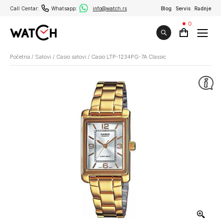
Call Centar:
Whatsapp:
info@watch.rs
Blog
Servis
Radnje
0
Početna
/
Satovi
/
Casio satovi
/
Casio LTP-1234PG-7A Classic