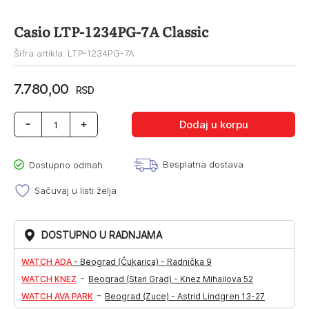
Casio LTP-1234PG-7A Classic
Šifra artikla: LTP-1234PG-7A
7.780,00
RSD
Casio
Dodaj u korpu
LTP-
1234PG-
7A
Besplatna dostava
Dostupno odmah
Classic
količina
Sačuvaj u listi želja
DOSTUPNO U RADNJAMA
WATCH ADA
-
Beograd (Čukarica) - Radnička 9
-
WATCH KNEZ
Beograd (Stari Grad) - Knez Mihailova 52
-
WATCH AVA PARK
Beograd (Zuce) - Astrid Lindgren 13-27