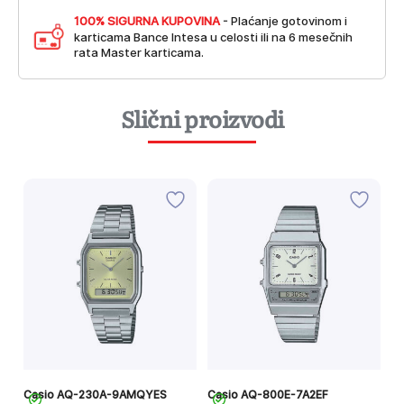
100% SIGURNA KUPOVINA
- Plaćanje gotovinom i
karticama Bance Intesa u celosti ili na 6 mesečnih
rata Master karticama.
Slični proizvodi
Casio AQ-230A-9AMQYES
Casio AQ-800E-7A2EF
C