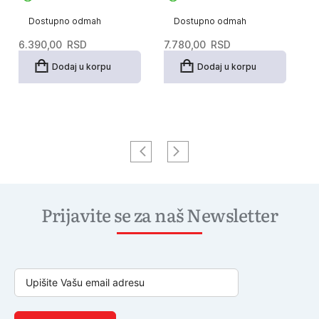
Dostupno odmah
Dostupno odmah
6.390,00
RSD
7.780,00
RSD
6
Dodaj u korpu
Dodaj u korpu
Prijavite se za naš Newsletter