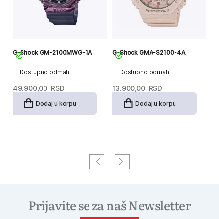
G-Shock GM-2100MWG-1A
G-Shock GMA-S2100-4A
G
Dostupno odmah
Dostupno odmah
49.900,00
RSD
13.900,00
RSD
1
Dodaj u korpu
Dodaj u korpu
Prijavite se za naš Newsletter