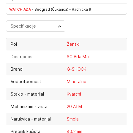
WATCH ADA
-
Beograd (Čukarica) - Radnička 9
Specifikacije
Pol
Ženski
Dostupnost
SC Ada Mall
Brend
G-SHOCK
Vodootpornost
Mineralno
Staklo - materijal
Kvarcni
Mehanizam - vrsta
20 ATM
Narukvica - materijal
Smola
Prečnik kućišta
40.2mm