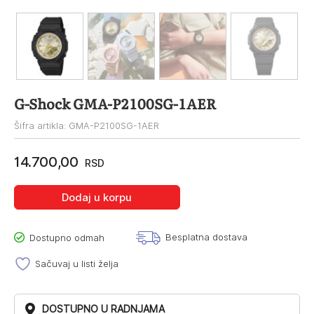
G-Shock GMA-P2100SG-1AER
Šifra artikla: GMA-P2100SG-1AER
14.700,00
RSD
Dodaj u korpu
Besplatna dostava
Dostupno odmah
Sačuvaj u listi želja
DOSTUPNO U RADNJAMA