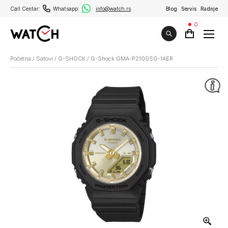
Call Centar:
Whatsapp:
info@watch.rs
Blog
Servis
Radnje
0
Početna
/
Satovi
/
G-SHOCK
/
G-Shock GMA-P2100SG-1AER