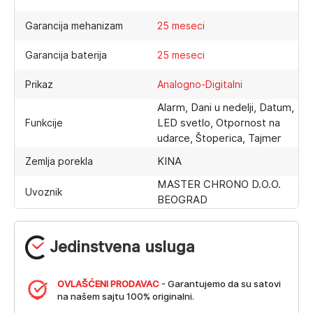
Garancija mehanizam
25 meseci
Garancija baterija
25 meseci
Prikaz
Analogno-Digitalni
Alarm, Dani u nedelji, Datum,
LED svetlo, Otpornost na
Funkcije
udarce, Štoperica, Tajmer
KINA
Zemlja porekla
MASTER CHRONO D.O.O.
Uvoznik
BEOGRAD
Jedinstvena usluga
OVLAŠĆENI PRODAVAC
- Garantujemo da su satovi
na našem sajtu 100% originalni.