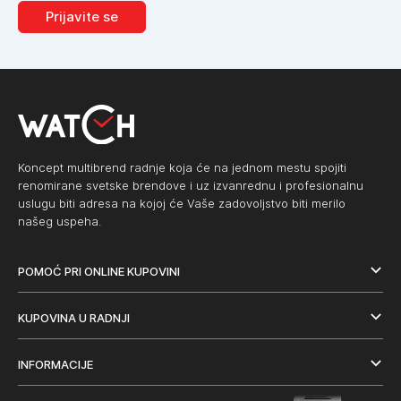
Prijavite se
Koncept multibrend radnje koja će na jednom mestu spojiti
renomirane svetske brendove i uz izvanrednu i profesionalnu
uslugu biti adresa na kojoj će Vaše zadovoljstvo biti merilo
našeg uspeha.
POMOĆ PRI ONLINE KUPOVINI
KUPOVINA U RADNJI
INFORMACIJE