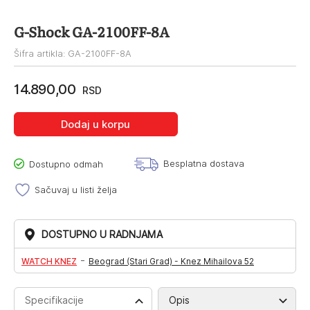
G-Shock GA-2100FF-8A
Šifra artikla: GA-2100FF-8A
14.890,00
RSD
Dodaj u korpu
Besplatna dostava
Dostupno odmah
Sačuvaj u listi želja
DOSTUPNO U RADNJAMA
-
WATCH KNEZ
Beograd (Stari Grad) - Knez Mihailova 52
Specifikacije
Opis