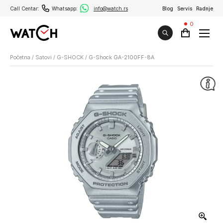
Call Centar:
Whatsapp:
info@watch.rs
Blog
Servis
Radnje
0
Početna
/
Satovi
/
G-SHOCK
/
G-Shock GA-2100FF-8A