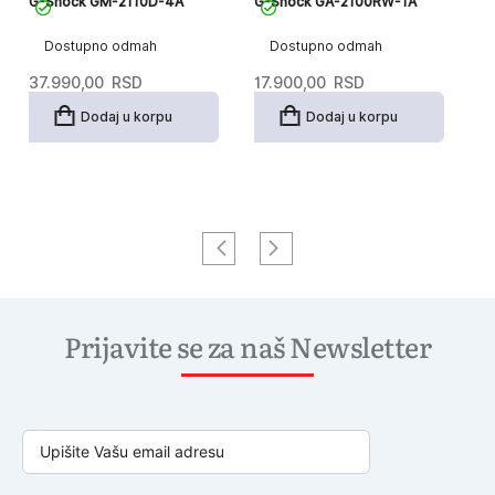
G-Shock GM-2110D-4A
G-Shock GA-2100RW-1A
G
Dostupno odmah
Dostupno odmah
37.990,00
RSD
17.900,00
RSD
1
Dodaj u korpu
Dodaj u korpu
Prijavite se za naš Newsletter