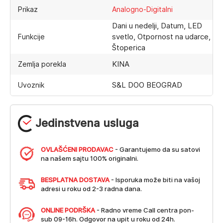
Prikaz
Analogno-Digitalni
Dani u nedelji, Datum, LED
svetlo, Otpornost na udarce,
Funkcije
Štoperica
KINA
Zemlja porekla
S&L DOO BEOGRAD
Uvoznik
Jedinstvena usluga
OVLAŠĆENI PRODAVAC
- Garantujemo da su satovi
na našem sajtu 100% originalni.
BESPLATNA DOSTAVA
- Isporuka može biti na vašoj
adresi u roku od 2-3 radna dana.
ONLINE PODRŠKA
- Radno vreme Call centra pon-
sub 09-16h. Odgovor na upit u roku od 24h.