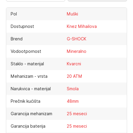
Pol
Muški
Dostupnost
Knez Mihailova
Brend
G-SHOCK
Vodootpornost
Mineralno
Staklo - materijal
Kvarcni
Mehanizam - vrsta
20 ATM
Narukvica - materijal
Smola
Prečnik kućišta
48mm
Garancija mehanizam
25 meseci
Garancija baterija
25 meseci