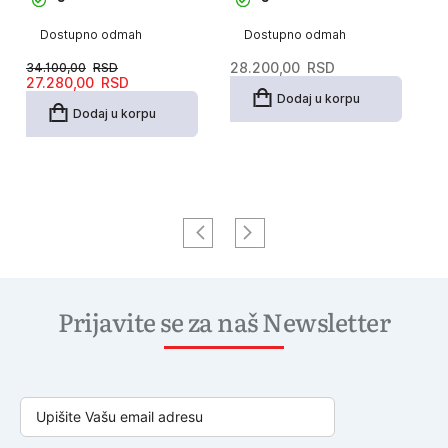
Dostupno odmah
Dostupno odmah
34.100,00
RSD
28.200,00
RSD
34
Originalna
Trenutna
Or
T
27.280,00
RSD
2
cena
cena
c
c
Dodaj u korpu
je
je:
je
je
Dodaj u korpu
bila:
27.280,00RSD.
bi
2
34.100,00RSD.
3
Prijavite se za naš Newsletter