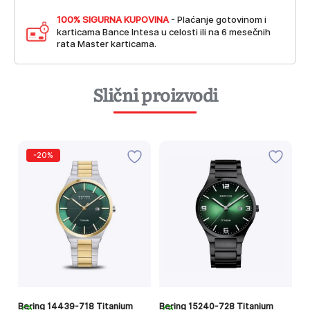
100% SIGURNA KUPOVINA
- Plaćanje gotovinom i
karticama Bance Intesa u celosti ili na 6 mesečnih
rata Master karticama.
Slični proizvodi
-20%
Bering 14439-718 Titanium
Bering 15240-728 Titanium
Be