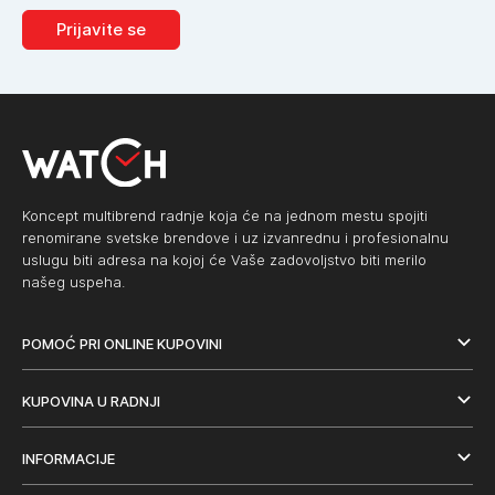
Prijavite se
Koncept multibrend radnje koja će na jednom mestu spojiti
renomirane svetske brendove i uz izvanrednu i profesionalnu
uslugu biti adresa na kojoj će Vaše zadovoljstvo biti merilo
našeg uspeha.
POMOĆ PRI ONLINE KUPOVINI
KUPOVINA U RADNJI
INFORMACIJE