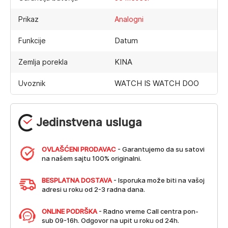
Prikaz
Analogni
Datum
Funkcije
KINA
Zemlja porekla
WATCH IS WATCH DOO
Uvoznik
Jedinstvena usluga
OVLAŠĆENI PRODAVAC
- Garantujemo da su satovi
na našem sajtu 100% originalni.
BESPLATNA DOSTAVA
- Isporuka može biti na vašoj
adresi u roku od 2-3 radna dana.
ONLINE PODRŠKA
- Radno vreme Call centra pon-
sub 09-16h. Odgovor na upit u roku od 24h.