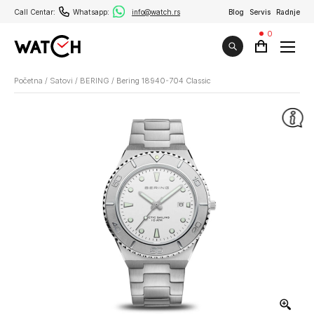
Call Centar:
Whatsapp:
info@watch.rs
Blog
Servis
Radnje
0
Početna
/
Satovi
/
BERING
/
Bering 18940-704 Classic