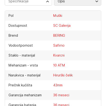
Specifikacije
Opis
Pol
Muški
Dostupnost
SC Galerija
Brend
BERING
Vodootpornost
Safirno
Staklo - materijal
Kvarcni
Mehanizam - vrsta
10 ATM
Narukvica - materijal
Hirurški čelik
Prečnik kućišta
43mm
Garancija mehanizam
36 meseci
Garancija baterija
36 meseci