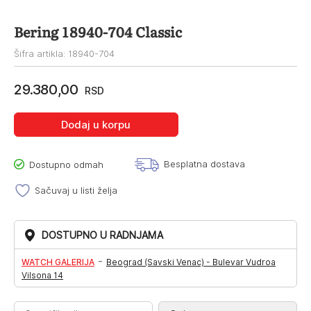
Bering 18940-704 Classic
Šifra artikla: 18940-704
29.380,00
RSD
Dodaj u korpu
Besplatna dostava
Dostupno odmah
Sačuvaj u listi želja
DOSTUPNO U RADNJAMA
-
WATCH GALERIJA
Beograd (Savski Venac) - Bulevar Vudroa
Vilsona 14