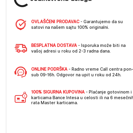
OVLAŠĆENI PRODAVAC
- Garantujemo da su
satovi na našem sajtu 100% originalni.
BESPLATNA DOSTAVA
- Isporuka može biti na
vašoj adresi u roku od 2-3 radna dana.
ONLINE PODRŠKA
- Radno vreme Call centra pon
sub 09-16h. Odgovor na upit u roku od 24h.
100% SIGURNA KUPOVINA
- Plaćanje gotovinom i
karticama Bance Intesa u celosti ili na 6 mesečni
rata Master karticama.