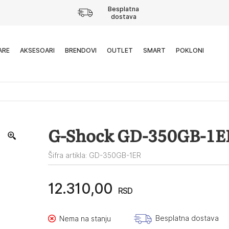
Besplatna
dostava
ARE
AKSESOARI
BRENDOVI
OUTLET
SMART
POKLONI
G-Shock GD-350GB-1E
Šifra artikla: GD-350GB-1ER
12.310,00
RSD
Besplatna dostava
Nema na stanju