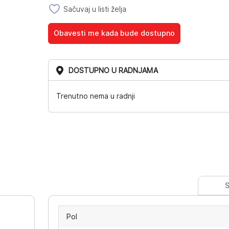
Sačuvaj u listi želja
Obavesti me kada bude dostupno
DOSTUPNO U RADNJAMA
Trenutno nema u radnji
S
Pol