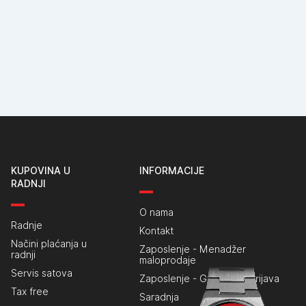
KUPOVINA U
INFORMACIJE
RADNJI
O nama
Radnje
Kontakt
Načini plaćanja u
Zaposlenje - Menadžer
radnji
maloprodaje
Servis satova
Zaposlenje - Generalna prijava
Tax free
Saradnja