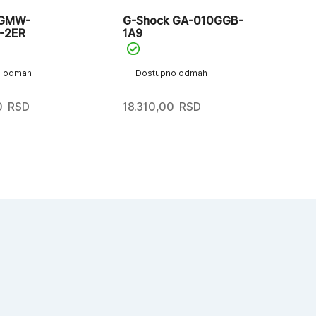
 GMW-
G-Shock GA-010GGB-
G-
-2ER
1A9
Ca
o odmah
Dostupno odmah
D
0
RSD
18.310,00
RSD
18