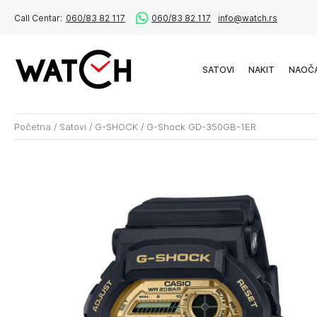
Call Centar:
060/83 82 117
060/83 82 117
info@watch.rs
SATOVI
NAKIT
NAOČ
Početna
/
Satovi
/
G-SHOCK
/
G-Shock GD-350GB-1ER