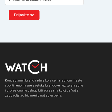
Prijavite se
Koncept multibrend radnje koja će na jednom mestu
spojiti renomirane svetske brendove i uz izvanrednu
i profesionalnu uslugu biti adresa na kojoj će Vaše
zadovoljstvo biti merilo našeg uspeha.