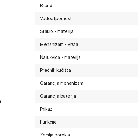
Brend
Vodootpornost
Staklo - materijal
Mehanizam - vrsta
Narukvica - materijal
Prečnik kućišta
-
Garancija mehanizam
Garancija baterija
h
Prikaz
Funkcije
Zemlja porekla