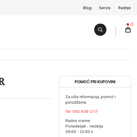
Blog
Servis
Radnje
0
R
POMOĆ PRI KUPOVINI
Za više informacija, pomoć i
porudžbine.
Tel:
060 838-2117
Radno vreme:
Ponedeljak - nedelja
09:00 - 22:00 h