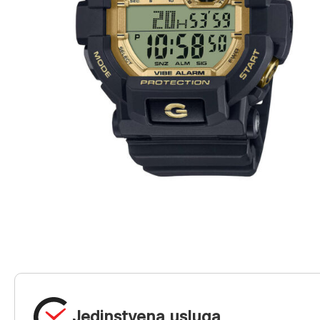
Jedinstvena usluga