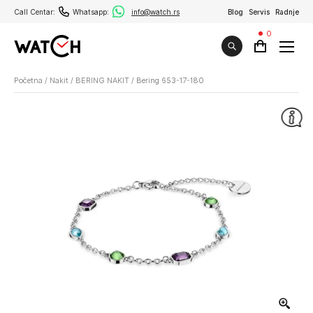
Call Centar:
Whatsapp:
info@watch.rs
Blog
Servis
Radnje
0
Početna
/
Nakit
/
BERING NAKIT
/
Bering 653-17-180