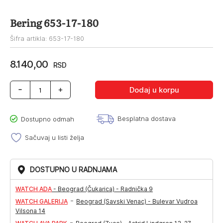
Bering 653-17-180
Šifra artikla: 653-17-180
8.140,00
RSD
Bering
Dodaj u korpu
653-
17-
180
Besplatna dostava
Dostupno odmah
količina
Sačuvaj u listi želja
DOSTUPNO U RADNJAMA
WATCH ADA
-
Beograd (Čukarica) - Radnička 9
-
WATCH GALERIJA
Beograd (Savski Venac) - Bulevar Vudroa
Vilsona 14
-