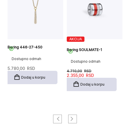
AKCIJA
Bering 446-27-450
Be
Bering SOULMATE-1
Po
Dostupno odmah
Dostupno odmah
5.780,00
RSD
4.710,00
RSD
3
Originalna
Trenutna
2.355,00
RSD
Dodaj u korpu
cena
cena
je
je:
Dodaj u korpu
bila:
2.355,00RSD.
4.710,00RSD.