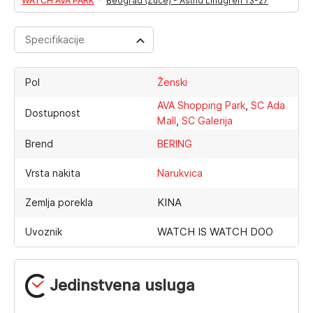
WATCH AVA PARK
Beograd (Zuce) - Astrid Lindgren 13-27
Specifikacije
Pol
Ženski
,
AVA Shopping Park
SC Ada
Dostupnost
,
Mall
SC Galerija
Brend
BERING
Vrsta nakita
Narukvica
KINA
Zemlja porekla
WATCH IS WATCH DOO
Uvoznik
Jedinstvena usluga