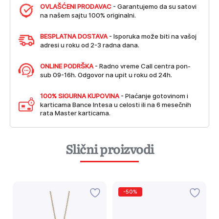
OVLAŠĆENI PRODAVAC
- Garantujemo da su satovi
na našem sajtu 100% originalni.
BESPLATNA DOSTAVA
- Isporuka može biti na vašoj
adresi u roku od 2-3 radna dana.
ONLINE PODRŠKA
- Radno vreme Call centra pon-
sub 09-16h. Odgovor na upit u roku od 24h.
100% SIGURNA KUPOVINA
- Plaćanje gotovinom i
karticama Bance Intesa u celosti ili na 6 mesečnih
rata Master karticama.
Slični proizvodi
-50%