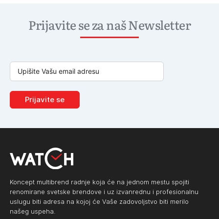
Prijavite se za naš Newsletter
Prijavite se
Koncept multibrend radnje koja će na jednom mestu spojiti
renomirane svetske brendove i uz izvanrednu i profesionalnu
uslugu biti adresa na kojoj će Vaše zadovoljstvo biti merilo
našeg uspeha.