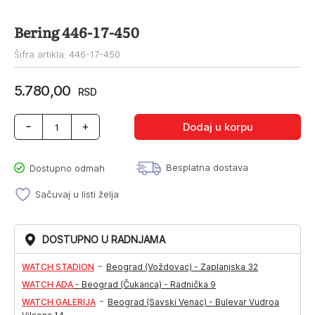
Bering 446-17-450
Šifra artikla: 446-17-450
5.780,00
RSD
Bering
Dodaj u korpu
446-
17-
450
Besplatna dostava
Dostupno odmah
količina
Sačuvaj u listi želja
DOSTUPNO U RADNJAMA
-
WATCH STADION
Beograd (Voždovac) - Zaplanjska 32
WATCH ADA
-
Beograd (Čukarica) - Radnička 9
-
WATCH GALERIJA
Beograd (Savski Venac) - Bulevar Vudroa