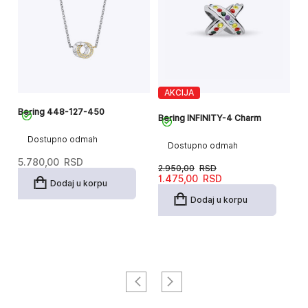
AKCIJA
Bering 448-127-450
Be
Bering INFINITY-4 Charm
Dostupno odmah
Dostupno odmah
5.780,00
RSD
8
2.950,00
RSD
Originalna
Trenutna
1.475,00
RSD
Dodaj u korpu
cena
cena
je
je:
Dodaj u korpu
bila:
1.475,00RSD.
2.950,00RSD.