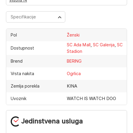
Vilsona 14
Specifikacije
Pol
Ženski
,
,
SC Ada Mall
SC Galerija
SC
Dostupnost
Stadion
Brend
BERING
Vrsta nakita
Ogrlica
KINA
Zemlja porekla
WATCH IS WATCH DOO
Uvoznik
Jedinstvena usluga