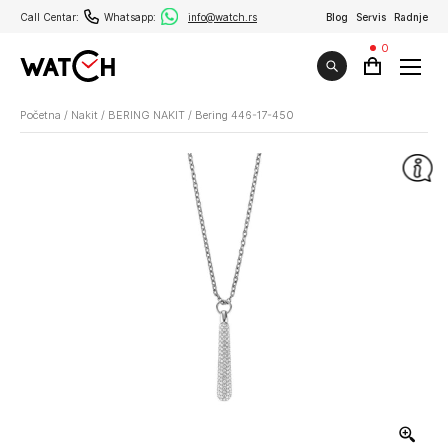
Call Centar:
Whatsapp:
info@watch.rs
Blog
Servis
Radnje
0
Početna
/
Nakit
/
BERING NAKIT
/
Bering 446-17-450